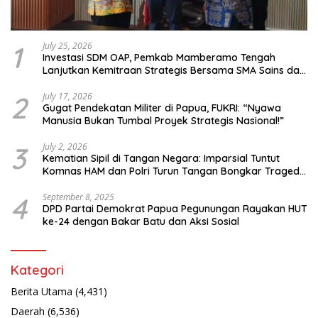
1
July 25, 2026
Investasi SDM OAP, Pemkab Mamberamo Tengah
Lanjutkan Kemitraan Strategis Bersama SMA Sains dan
Bahasa Papua
2
July 17, 2026
Gugat Pendekatan Militer di Papua, FUKRI: “Nyawa
Manusia Bukan Tumbal Proyek Strategis Nasional!”
3
July 2, 2026
Kematian Sipil di Tangan Negara: Imparsial Tuntut
Komnas HAM dan Polri Turun Tangan Bongkar Tragedi
Latsarmil
4
September 8, 2025
DPD Partai Demokrat Papua Pegunungan Rayakan HUT
ke-24 dengan Bakar Batu dan Aksi Sosial
Kategori
Berita Utama
(4,431)
Daerah
(6,536)