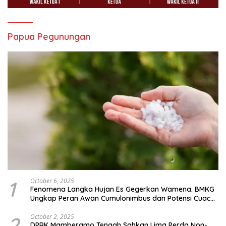
Papua Pegunungan
1
October 6, 2025
Fenomena Langka Hujan Es Gegerkan Wamena: BMKG
Ungkap Peran Awan Cumulonimbus dan Potensi Cuaca
Ekstrem Peralihan Musim
2
October 2, 2025
DPRK Mamberamo Tengah Sahkan Lima Perda Non-