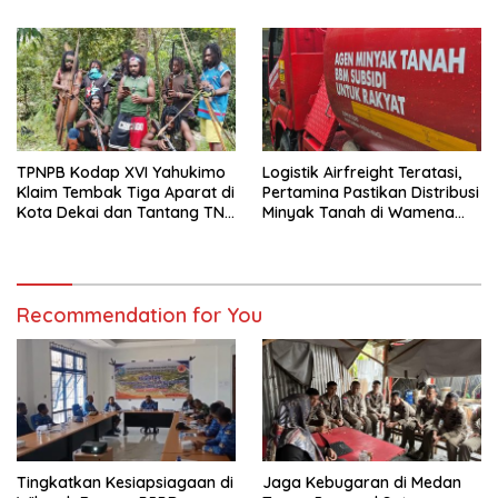
Warga
TPNPB Kodap XVI Yahukimo
Logistik Airfreight Teratasi,
Klaim Tembak Tiga Aparat di
Pertamina Pastikan Distribusi
Kota Dekai dan Tantang TNI-
Minyak Tanah di Wamena
Polri Datangi Markas Kinbule
Kembali Normal
Recommendation for You
Tingkatkan Kesiapsiagaan di
Jaga Kebugaran di Medan