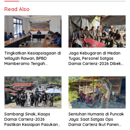
Read Also
Tingkatkan Kesiapsiagaan di
Jaga Kebugaran di Medan
Wilayah Rawan, BPBD
Tugas, Personel Satgas
Mamberamo Tengah
Damai Cartenz-2026 Dibekali
Arahkan Pembentukan Tim
Edukasi Deteksi Dini Kanker
Reaksi Cepat Bencana
Sambangi Sinak, Kaops
Sentuhan Humanis di Puncak
Damai Cartenz-2026
Jaya: Saat Satgas Ops
Pastikan Kesiapan Pasukan
Damai Cartenz Ikut Panen
dan Dorong Perekonomian
Hasil Kebun Warga