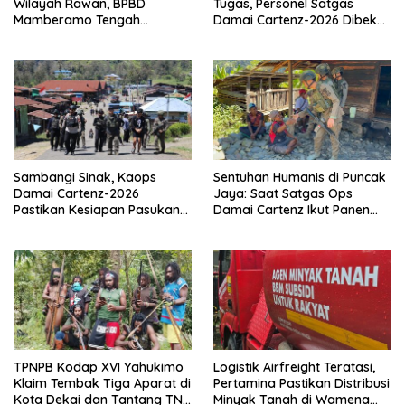
Wilayah Rawan, BPBD
Tugas, Personel Satgas
Mamberamo Tengah
Damai Cartenz-2026 Dibekali
Arahkan Pembentukan Tim
Edukasi Deteksi Dini Kanker
Reaksi Cepat Bencana
Sambangi Sinak, Kaops
Sentuhan Humanis di Puncak
Damai Cartenz-2026
Jaya: Saat Satgas Ops
Pastikan Kesiapan Pasukan
Damai Cartenz Ikut Panen
dan Dorong Perekonomian
Hasil Kebun Warga
Warga
TPNPB Kodap XVI Yahukimo
Logistik Airfreight Teratasi,
Klaim Tembak Tiga Aparat di
Pertamina Pastikan Distribusi
Kota Dekai dan Tantang TNI-
Minyak Tanah di Wamena