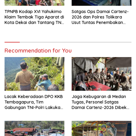
TPNPB Kodap XVI Yahukimo
Satgas Ops Damai Cartenz-
Klaim Tembak Tiga Aparat di
2026 dan Polres Tolikara
Kota Dekai dan Tantang TNI-
Usut Tuntas Penembakan
Polri Datangi Markas Kinbule
Pekerja Jalan di Kanggime
Recommendation for You
Lacak Keberadaan DPO KKB
Jaga Kebugaran di Medan
Tembagapura, Tim
Tugas, Personel Satgas
Gabungan TNI-Polri Lakukan
Damai Cartenz-2026 Dibekali
Penindakan Tegas dan
Edukasi Deteksi Dini Kanker
Terukur