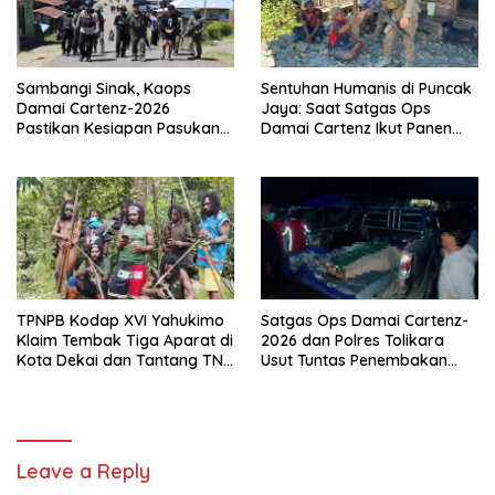
Sambangi Sinak, Kaops
Sentuhan Humanis di Puncak
Damai Cartenz-2026
Jaya: Saat Satgas Ops
Pastikan Kesiapan Pasukan
Damai Cartenz Ikut Panen
dan Dorong Perekonomian
Hasil Kebun Warga
Warga
TPNPB Kodap XVI Yahukimo
Satgas Ops Damai Cartenz-
Klaim Tembak Tiga Aparat di
2026 dan Polres Tolikara
Kota Dekai dan Tantang TNI-
Usut Tuntas Penembakan
Polri Datangi Markas Kinbule
Pekerja Jalan di Kanggime
Leave a Reply