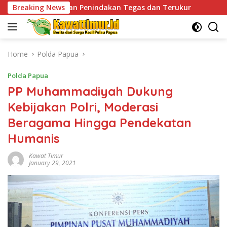
Skip
Penindakan Tegas dan Terukur
Breaking News
Tingkatkan Kesiapsia
to
content
Home
Polda Papua
Polda Papua
PP Muhammadiyah Dukung
Kebijakan Polri, Moderasi
Beragama Hingga Pendekatan
Humanis
Kawat Timur
January 29, 2021