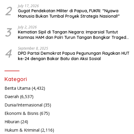
Bahasa Papua
2
July 17, 2026
Gugat Pendekatan Militer di Papua, FUKRI: “Nyawa
Manusia Bukan Tumbal Proyek Strategis Nasional!”
3
July 2, 2026
Kematian Sipil di Tangan Negara: Imparsial Tuntut
Komnas HAM dan Polri Turun Tangan Bongkar Tragedi
Latsarmil
4
September 8, 2025
DPD Partai Demokrat Papua Pegunungan Rayakan HUT
ke-24 dengan Bakar Batu dan Aksi Sosial
Kategori
Berita Utama
(4,432)
Daerah
(6,537)
Dunia/Internasional
(35)
Ekonomi & Bisnis
(675)
Hiburan
(24)
Hukum & Kriminal
(2,116)