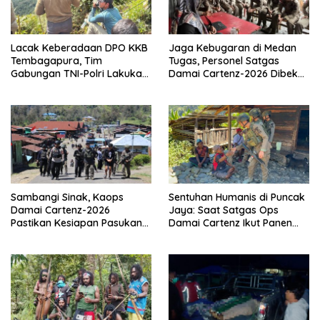
Lacak Keberadaan DPO KKB
Jaga Kebugaran di Medan
Tembagapura, Tim
Tugas, Personel Satgas
Gabungan TNI-Polri Lakukan
Damai Cartenz-2026 Dibekali
Penindakan Tegas dan
Edukasi Deteksi Dini Kanker
Terukur
Sambangi Sinak, Kaops
Sentuhan Humanis di Puncak
Damai Cartenz-2026
Jaya: Saat Satgas Ops
Pastikan Kesiapan Pasukan
Damai Cartenz Ikut Panen
dan Dorong Perekonomian
Hasil Kebun Warga
Warga