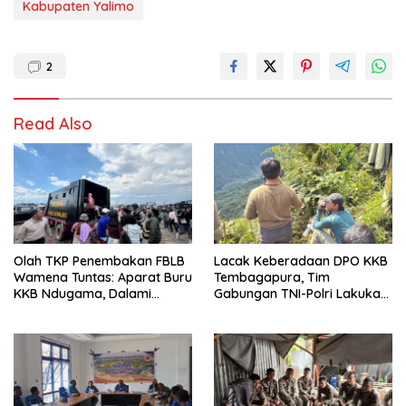
Kabupaten Yalimo
2
Read Also
Olah TKP Penembakan FBLB
Lacak Keberadaan DPO KKB
Wamena Tuntas: Aparat Buru
Tembagapura, Tim
KKB Ndugama, Dalami
Gabungan TNI-Polri Lakukan
Keterlibatan EG dan PN
Penindakan Tegas dan
Terukur