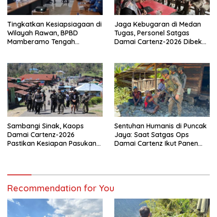
Tingkatkan Kesiapsiagaan di
Jaga Kebugaran di Medan
Wilayah Rawan, BPBD
Tugas, Personel Satgas
Mamberamo Tengah
Damai Cartenz-2026 Dibekali
Arahkan Pembentukan Tim
Edukasi Deteksi Dini Kanker
Reaksi Cepat Bencana
Sambangi Sinak, Kaops
Sentuhan Humanis di Puncak
Damai Cartenz-2026
Jaya: Saat Satgas Ops
Pastikan Kesiapan Pasukan
Damai Cartenz Ikut Panen
dan Dorong Perekonomian
Hasil Kebun Warga
Warga
Recommendation for You