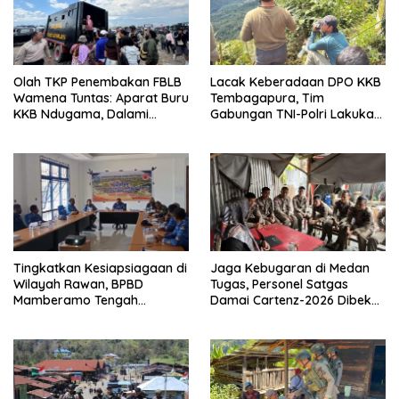
Olah TKP Penembakan FBLB
Lacak Keberadaan DPO KKB
Wamena Tuntas: Aparat Buru
Tembagapura, Tim
KKB Ndugama, Dalami
Gabungan TNI-Polri Lakukan
Keterlibatan EG dan PN
Penindakan Tegas dan
Terukur
Tingkatkan Kesiapsiagaan di
Jaga Kebugaran di Medan
Wilayah Rawan, BPBD
Tugas, Personel Satgas
Mamberamo Tengah
Damai Cartenz-2026 Dibekali
Arahkan Pembentukan Tim
Edukasi Deteksi Dini Kanker
Reaksi Cepat Bencana