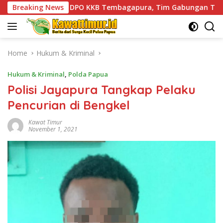
Skip
 DPO KKB Tembagapura, Tim Gabungan TNI-Polri Lakukan Pen
Breaking News
to
content
Home
Hukum & Kriminal
Hukum & Kriminal
,
Polda Papua
Polisi Jayapura Tangkap Pelaku
Pencurian di Bengkel
Kawat Timur
November 1, 2021