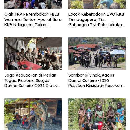
Olah TKP Penembakan FBLB
Lacak Keberadaan DPO KKB
Wamena Tuntas: Aparat Buru
Tembagapura, Tim
KKB Ndugama, Dalami
Gabungan TNI-Polri Lakukan
Keterlibatan EG dan PN
Penindakan Tegas dan
Terukur
Jaga Kebugaran di Medan
Sambangi Sinak, Kaops
Tugas, Personel Satgas
Damai Cartenz-2026
Damai Cartenz-2026 Dibekali
Pastikan Kesiapan Pasukan
Edukasi Deteksi Dini Kanker
dan Dorong Perekonomian
Warga