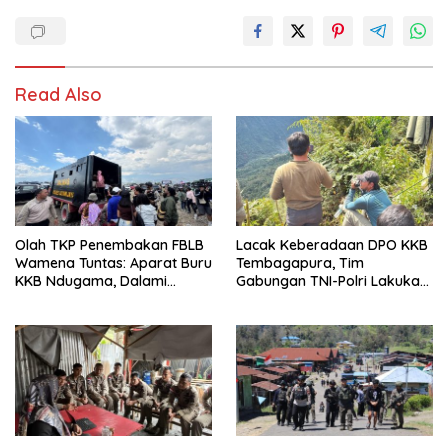
Read Also
Olah TKP Penembakan FBLB
Lacak Keberadaan DPO KKB
Wamena Tuntas: Aparat Buru
Tembagapura, Tim
KKB Ndugama, Dalami
Gabungan TNI-Polri Lakukan
Keterlibatan EG dan PN
Penindakan Tegas dan
Terukur