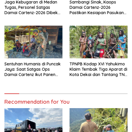
Jaga Kebugaran di Medan
Sambangi Sinak, Kaops
Tugas, Personel Satgas
Damai Cartenz-2026
Damai Cartenz-2026 Dibekali
Pastikan Kesiapan Pasukan
Edukasi Deteksi Dini Kanker
dan Dorong Perekonomian
Warga
Sentuhan Humanis di Puncak
TPNPB Kodap XVI Yahukimo
Jaya: Saat Satgas Ops
Klaim Tembak Tiga Aparat di
Damai Cartenz Ikut Panen
Kota Dekai dan Tantang TNI-
Hasil Kebun Warga
Polri Datangi Markas Kinbule
Recommendation for You