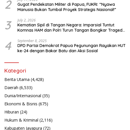
2
Gugat Pendekatan Militer di Papua, FUKRI: “Nyawa
Manusia Bukan Tumbal Proyek Strategis Nasional!”
3
July 2, 2026
Kematian Sipil di Tangan Negara: Imparsial Tuntut
Komnas HAM dan Polri Turun Tangan Bongkar Tragedi
Latsarmil
4
September 8, 2025
DPD Partai Demokrat Papua Pegunungan Rayakan HUT
ke-24 dengan Bakar Batu dan Aksi Sosial
Kategori
Berita Utama
(4,428)
Daerah
(6,533)
Dunia/Internasional
(35)
Ekonomi & Bisnis
(675)
Hiburan
(24)
Hukum & Kriminal
(2,116)
Kabupaten Jayapura
(72)