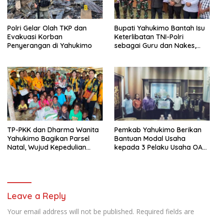
Polri Gelar Olah TKP dan
Bupati Yahukimo Bantah Isu
Evakuasi Korban
Keterlibatan TNI-Polri
Penyerangan di Yahukimo
sebagai Guru dan Nakes,
Pastikan Rekrutmen
Transparan
TP-PKK dan Dharma Wanita
Pemkab Yahukimo Berikan
Yahukimo Bagikan Parsel
Bantuan Modal Usaha
Natal, Wujud Kepedulian
kepada 3 Pelaku Usaha OAY
kepada Gereja-Gereja
tahap KE ll
Leave a Reply
Your email address will not be published.
Required fields are