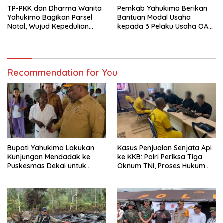
TP-PKK dan Dharma Wanita
Pemkab Yahukimo Berikan
Yahukimo Bagikan Parsel
Bantuan Modal Usaha
Natal, Wujud Kepedulian
kepada 3 Pelaku Usaha OAY
kepada Gereja-Gereja
tahap KE ll
Recommendation for You
Bupati Yahukimo Lakukan
Kasus Penjualan Senjata Api
Kunjungan Mendadak ke
ke KKB: Polri Periksa Tiga
Puskesmas Dekai untuk
Oknum TNI, Proses Hukum
Evaluasi Pelayanan
Diserahkan ke Kodam
Kesehatan
III/Siliwangi