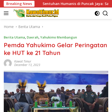
Skip
Sentuhan Humanis di Puncak Jaya: Saat Satgas Ops Damai C
Breaking News
to
content
Home
Berita Utama
Berita Utama
,
Daerah
,
Yahukimo Membangun
Pemda Yahukimo Gelar Peringatan
ke HUT ke 21 Tahun
Kawat Timur
December 13, 2023