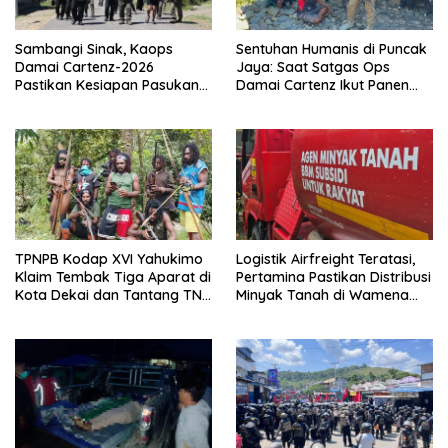
Sambangi Sinak, Kaops
Sentuhan Humanis di Puncak
Damai Cartenz-2026
Jaya: Saat Satgas Ops
Pastikan Kesiapan Pasukan
Damai Cartenz Ikut Panen
dan Dorong Perekonomian
Hasil Kebun Warga
Warga
TPNPB Kodap XVI Yahukimo
Logistik Airfreight Teratasi,
Klaim Tembak Tiga Aparat di
Pertamina Pastikan Distribusi
Kota Dekai dan Tantang TNI-
Minyak Tanah di Wamena
Polri Datangi Markas Kinbule
Kembali Normal