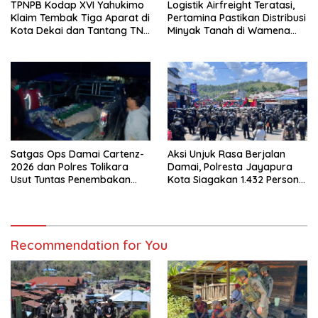
TPNPB Kodap XVI Yahukimo
Logistik Airfreight Teratasi,
Klaim Tembak Tiga Aparat di
Pertamina Pastikan Distribusi
Kota Dekai dan Tantang TNI-
Minyak Tanah di Wamena
Polri Datangi Markas Kinbule
Kembali Normal
Satgas Ops Damai Cartenz-
Aksi Unjuk Rasa Berjalan
2026 dan Polres Tolikara
Damai, Polresta Jayapura
Usut Tuntas Penembakan
Kota Siagakan 1.432 Personel
Pekerja Jalan di Kanggime
Gabungan
Recommendation for You