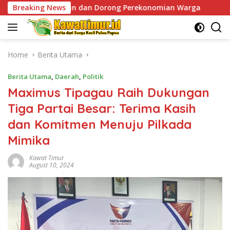
Skip
an dan Dorong Perekonomian Warga
Breaking News
Sentuhan Humanis d
to
content
Home
Berita Utama
Berita Utama
,
Daerah
,
Politik
Maximus Tipagau Raih Dukungan
Tiga Partai Besar: Terima Kasih
dan Komitmen Menuju Pilkada
Mimika
Kawat Timur
August 10, 2024