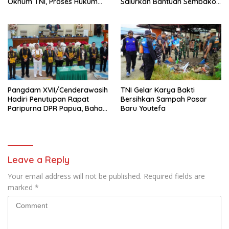
Oknum TNI, Proses Hukum
Salurkan Bantuan Sembako
Diserahkan ke Kodam
untuk Warga Kiwirok
III/Siliwangi
Pangdam XVII/Cenderawasih
TNI Gelar Karya Bakti
Hadiri Penutupan Rapat
Bersihkan Sampah Pasar
Paripurna DPR Papua, Bahas
Baru Youtefa
Pembangunan Jangka
Panjang
Leave a Reply
Your email address will not be published.
Required fields are
marked
*