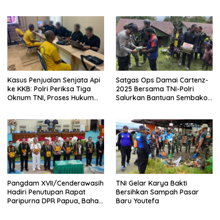
Bersama
Proses Pengejaran Terus
Dilakukan
Kasus Penjualan Senjata Api
Satgas Ops Damai Cartenz-
ke KKB: Polri Periksa Tiga
2025 Bersama TNI-Polri
Oknum TNI, Proses Hukum
Salurkan Bantuan Sembako
Diserahkan ke Kodam
untuk Warga Kiwirok
III/Siliwangi
Pangdam XVII/Cenderawasih
TNI Gelar Karya Bakti
Hadiri Penutupan Rapat
Bersihkan Sampah Pasar
Paripurna DPR Papua, Bahas
Baru Youtefa
Pembangunan Jangka
Panjang