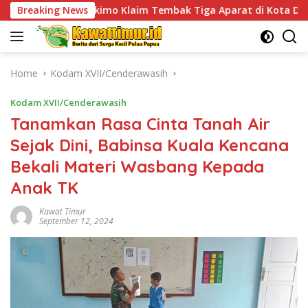
Skip
mo Klaim Tembak Tiga Aparat di Kota Dekai dan Tantang TNI-P
Breaking News
to
content
Home
Kodam XVII/Cenderawasih
Kodam XVII/Cenderawasih
Tanamkan Rasa Cinta Tanah Air
Sejak Dini, Babinsa Kuala Kencana
Bekali Materi Wasbang Kepada
Anak TK
Kawat Timur
September 12, 2024