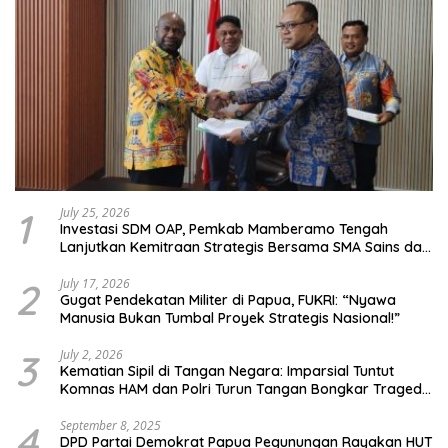
1
July 25, 2026
Investasi SDM OAP, Pemkab Mamberamo Tengah
Lanjutkan Kemitraan Strategis Bersama SMA Sains dan
Bahasa Papua
2
July 17, 2026
Gugat Pendekatan Militer di Papua, FUKRI: “Nyawa
Manusia Bukan Tumbal Proyek Strategis Nasional!”
3
July 2, 2026
Kematian Sipil di Tangan Negara: Imparsial Tuntut
Komnas HAM dan Polri Turun Tangan Bongkar Tragedi
Latsarmil
4
September 8, 2025
DPD Partai Demokrat Papua Pegunungan Rayakan HUT