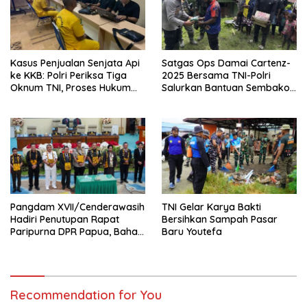
Kasus Penjualan Senjata Api
Satgas Ops Damai Cartenz-
ke KKB: Polri Periksa Tiga
2025 Bersama TNI-Polri
Oknum TNI, Proses Hukum
Salurkan Bantuan Sembako
Diserahkan ke Kodam
untuk Warga Kiwirok
III/Siliwangi
Pangdam XVII/Cenderawasih
TNI Gelar Karya Bakti
Hadiri Penutupan Rapat
Bersihkan Sampah Pasar
Paripurna DPR Papua, Bahas
Baru Youtefa
Pembangunan Jangka
Panjang
Recommendation for You