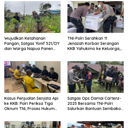
Wujudkan Ketahanan
TNI-Polri Serahkan 11
Pangan, Satgas Yonif 521/DY
Jenazah Korban Serangan
dan Warga Napua Panen
KKB Yahukimo ke Keluarga,
Bersama
Proses Pengejaran Terus
Dilakukan
Kasus Penjualan Senjata Api
Satgas Ops Damai Cartenz-
ke KKB: Polri Periksa Tiga
2025 Bersama TNI-Polri
Oknum TNI, Proses Hukum
Salurkan Bantuan Sembako
Diserahkan ke Kodam
untuk Warga Kiwirok
III/Siliwangi