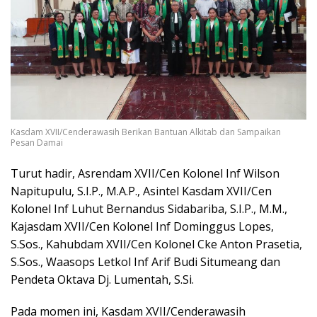
Kasdam XVII/Cenderawasih Berikan Bantuan Alkitab dan Sampaikan
Pesan Damai
Turut hadir, Asrendam XVII/Cen Kolonel Inf Wilson
Napitupulu, S.I.P., M.A.P., Asintel Kasdam XVII/Cen
Kolonel Inf Luhut Bernandus Sidabariba, S.I.P., M.M.,
Kajasdam XVII/Cen Kolonel Inf Dominggus Lopes,
S.Sos., Kahubdam XVII/Cen Kolonel Cke Anton Prasetia,
S.Sos., Waasops Letkol Inf Arif Budi Situmeang dan
Pendeta Oktava Dj. Lumentah, S.Si.
Pada momen ini, Kasdam XVII/Cenderawasih