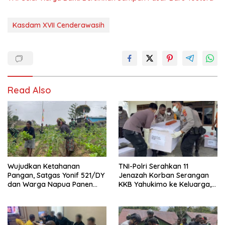
Kasdam XVII Cenderawasih
Read Also
Wujudkan Ketahanan
TNI-Polri Serahkan 11
Pangan, Satgas Yonif 521/DY
Jenazah Korban Serangan
dan Warga Napua Panen
KKB Yahukimo ke Keluarga,
Bersama
Proses Pengejaran Terus
Dilakukan