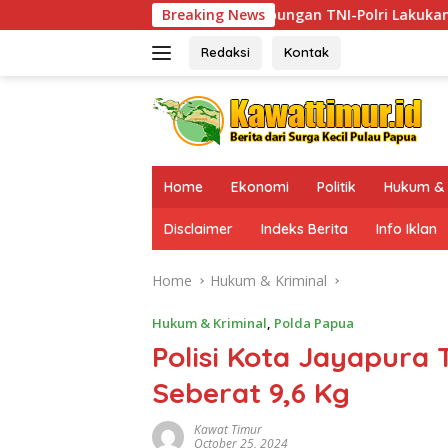
Skip
Tim Gabungan TNI-Polri Lakukan Penindakan Tegas dan Teru
Breaking News
to
content
Redaksi
Kontak
Home
Ekonomi
Politik
Hukum & 
Disclaimer
Indeks Berita
Info Iklan
Home
Hukum & Kriminal
Hukum & Kriminal
,
Polda Papua
Polisi Kota Jayapura 
Seberat 9,6 Kg
Kawat Timur
October 25, 2024