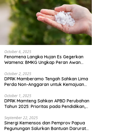
October 6, 2025
Fenomena Langka Hujan Es Gegerkan
Wamena: BMKG Ungkap Peran Awan
Cumulonimbus dan Potensi Cuaca
Ekstrem Peralihan Musim
October 2, 2025
DPRK Mamberamo Tengah Sahkan Lima
Perda Non-Anggaran untuk Kemajuan
Daerah
October 1, 2025
DPRK Mamteng Sahkan APBD Perubahan
Tahun 2025: Prioritas pada Pendidikan,
Kesehatan, dan Infrastruktur
September 22, 2025
Sinergi Kemensos dan Pemprov Papua
Pegunungan Salurkan Bantuan Darurat
untuk 684 Pengungsi Yalimo