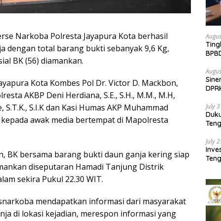
erse Narkoba Polresta Jayapura Kota berhasil
Augus
Ting
ja dengan total barang bukti sebanyak 9,6 Kg,
BPB
ial BK (56) diamankan.
Pemb
Augus
Sine
ayapura Kota Kombes Pol Dr. Victor D. Mackbon,
DPR
olresta AKBP Deni Herdiana, S.E., S.H., M.M., M.H,
Kem
, S.T.K., S.I.K dan Kasi Humas AKP Muhammad
July 
Duk
 kepada awak media bertempat di Mapolresta
Ten
Pela
July 
Inv
, BK bersama barang bukti daun ganja kering siap
Teng
amankan diseputaran Hamadi Tanjung Distrik
SMA 
lam sekira Pukul 22.30 WIT.
resnarkoba mendapatkan informasi dari masyarakat
ja di lokasi kejadian, merespon informasi yang