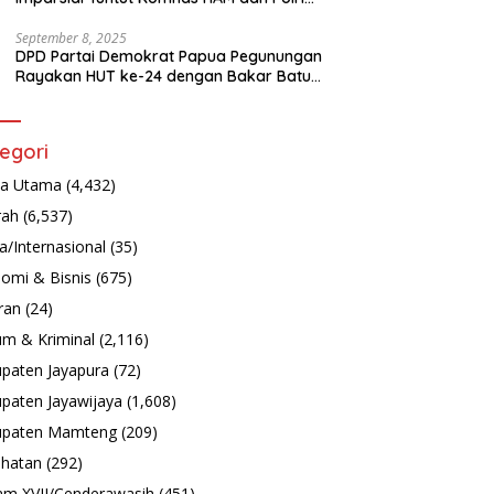
Turun Tangan Bongkar Tragedi Latsarmil
September 8, 2025
DPD Partai Demokrat Papua Pegunungan
Rayakan HUT ke-24 dengan Bakar Batu
dan Aksi Sosial
egori
ta Utama
(4,432)
rah
(6,537)
a/Internasional
(35)
omi & Bisnis
(675)
ran
(24)
m & Kriminal
(2,116)
paten Jayapura
(72)
paten Jayawijaya
(1,608)
upaten Mamteng
(209)
hatan
(292)
m XVII/Cenderawasih
(451)