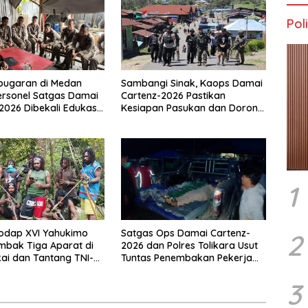
Poli
bugaran di Medan
Sambangi Sinak, Kaops Damai
ersonel Satgas Damai
Cartenz-2026 Pastikan
2026 Dibekali Edukasi
Kesiapan Pasukan dan Dorong
Dini Kanker
Perekonomian Warga
1
odap XVI Yahukimo
Satgas Ops Damai Cartenz-
2
mbak Tiga Aparat di
2026 dan Polres Tolikara Usut
ai dan Tantang TNI-
Tuntas Penembakan Pekerja
tangi Markas Kinbule
Jalan di Kanggime
3