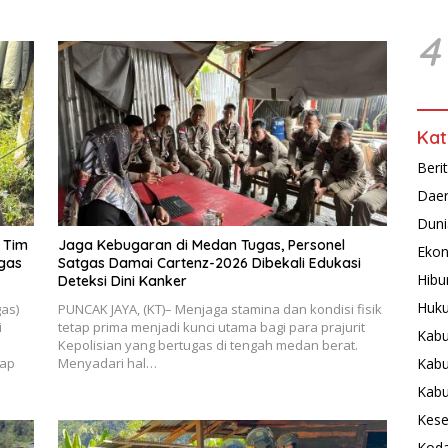
4
Kat
Beri
Dae
Duni
 Tim
Jaga Kebugaran di Medan Tugas, Personel
Ekon
gas
Satgas Damai Cartenz-2026 Dibekali Edukasi
Hibu
Deteksi Dini Kanker
Huku
gas)
PUNCAK JAYA, (KT)– Menjaga stamina dan kondisi fisik
i
tetap prima menjadi kunci utama bagi para prajurit
Kabu
Kepolisian yang bertugas di tengah medan berat.
Kabu
dap
Menyadari hal…
Kab
Kese
Koda