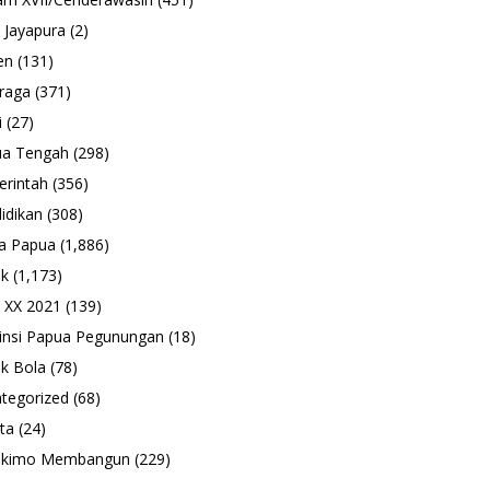
 Jayapura
(2)
en
(131)
raga
(371)
i
(27)
ua Tengah
(298)
rintah
(356)
idikan
(308)
a Papua
(1,886)
ik
(1,173)
 XX 2021
(139)
insi Papua Pegunungan
(18)
k Bola
(78)
tegorized
(68)
ta
(24)
ukimo Membangun
(229)