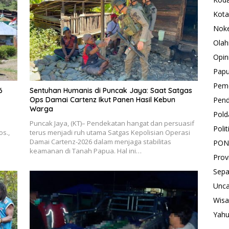
Kota
Nok
Olah
Opin
Pap
Peme
6
Sentuhan Humanis di Puncak Jaya: Saat Satgas
Ops Damai Cartenz Ikut Panen Hasil Kebun
Pend
Warga
Pold
Puncak Jaya, (KT)– Pendekatan hangat dan persuasif
Polit
os.,
terus menjadi ruh utama Satgas Kepolisian Operasi
Damai Cartenz-2026 dalam menjaga stabilitas
PON
keamanan di Tanah Papua. Hal ini…
Prov
Sepa
Unca
Wisa
Yah