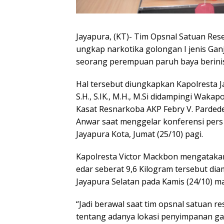
Jayapura, (KT)- Tim Opsnal Satuan Res
ungkap narkotika golongan I jenis Gan
seorang perempuan paruh baya berinis
Hal tersebut diungkapkan Kapolresta J
S.H., S.IK., M.H., M.Si didampingi Wakap
Kasat Resnarkoba AKP Febry V. Pardede
Anwar saat menggelar konferensi pers
Jayapura Kota, Jumat (25/10) pagi.
Kapolresta Victor Mackbon mengatakan
edar seberat 9,6 Kilogram tersebut di
Jayapura Selatan pada Kamis (24/10) ma
“Jadi berawal saat tim opsnal satuan 
tentang adanya lokasi penyimpanan gan