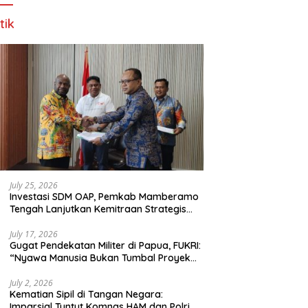
tik
July 25, 2026
Investasi SDM OAP, Pemkab Mamberamo
Tengah Lanjutkan Kemitraan Strategis
Bersama SMA Sains dan Bahasa Papua
July 17, 2026
Gugat Pendekatan Militer di Papua, FUKRI:
“Nyawa Manusia Bukan Tumbal Proyek
Strategis Nasional!”
July 2, 2026
Kematian Sipil di Tangan Negara:
Imparsial Tuntut Komnas HAM dan Polri