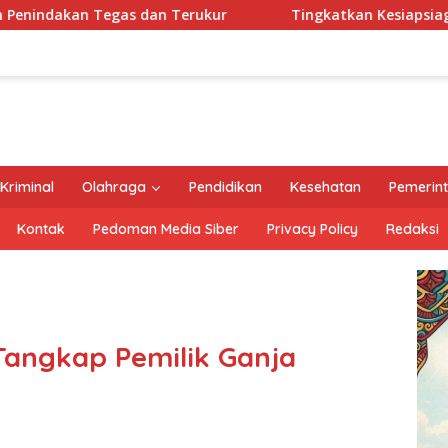
kur
Tingkatkan Kesiapsiagaan di Wilayah Rawan, BPB
Kriminal
Olahraga
Pendidikan
Kesehatan
Pemerin
Kontak
Pedoman Media Siber
Privacy Policy
Redaksi
Tangkap Pemilik Ganja