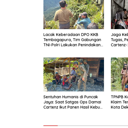
Lacak Keberadaan DPO KKB
Jaga Ke
Tembagapura, Tim Gabungan
Tugas, P
TNI-Polri Lakukan Penindakan
Cartenz-
Tegas dan Terukur
Deteksi 
Sentuhan Humanis di Puncak
TPNPB K
Jaya: Saat Satgas Ops Damai
Klaim Te
Cartenz Ikut Panen Hasil Kebun
Kota Dek
Warga
Polri Da