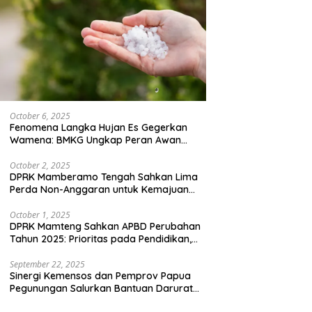
October 6, 2025
Fenomena Langka Hujan Es Gegerkan
Wamena: BMKG Ungkap Peran Awan
Cumulonimbus dan Potensi Cuaca
Ekstrem Peralihan Musim
October 2, 2025
DPRK Mamberamo Tengah Sahkan Lima
Perda Non-Anggaran untuk Kemajuan
Daerah
October 1, 2025
DPRK Mamteng Sahkan APBD Perubahan
Tahun 2025: Prioritas pada Pendidikan,
Kesehatan, dan Infrastruktur
September 22, 2025
Sinergi Kemensos dan Pemprov Papua
Pegunungan Salurkan Bantuan Darurat
untuk 684 Pengungsi Yalimo