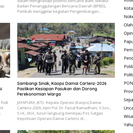
dalam menghadapi potensi bencana alam. Melalui
dap
Badan Penanggulangan Bencana Daerah (BPBD),
Kota
Pemkab menggelar kegiatan Pengembangan…
Nok
Olah
Opin
Pap
Peme
Pend
Pold
Polit
PON
Sambangi Sinak, Kaops Damai Cartenz-2026
i
Pastikan Kesiapan Pasukan dan Dorong
Prov
Perekonomian Warga
Sepa
fisik
JAYAPURA, (KT)– Kepala Operasi (Kaops) Damai
Unca
it
Cartenz-2026, Irjen Pol. Dr. Faizal Ramadhani, S.Sos.,
.
S.I.K., M.H., turun langsung meninjau Pos Satgas
Wisa
Kepolisian Operasi Damai Cartenz di…
Yah