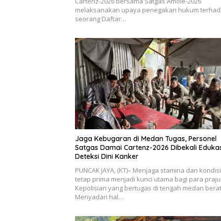
Cartenz-2026 bersama Satgas Amole-2026
melaksanakan upaya penegakan hukum terha
seorang Daftar…
Jaga Kebugaran di Medan Tugas, Personel
Satgas Damai Cartenz-2026 Dibekali Edukas
Deteksi Dini Kanker
PUNCAK JAYA, (KT)– Menjaga stamina dan kondisi 
tetap prima menjadi kunci utama bagi para prajur
Kepolisian yang bertugas di tengah medan berat
Menyadari hal…