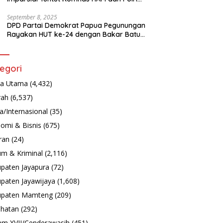
Turun Tangan Bongkar Tragedi Latsarmil
September 8, 2025
DPD Partai Demokrat Papua Pegunungan
Rayakan HUT ke-24 dengan Bakar Batu
dan Aksi Sosial
egori
ta Utama
(4,432)
rah
(6,537)
a/Internasional
(35)
omi & Bisnis
(675)
ran
(24)
m & Kriminal
(2,116)
paten Jayapura
(72)
paten Jayawijaya
(1,608)
upaten Mamteng
(209)
hatan
(292)
m XVII/Cenderawasih
(451)