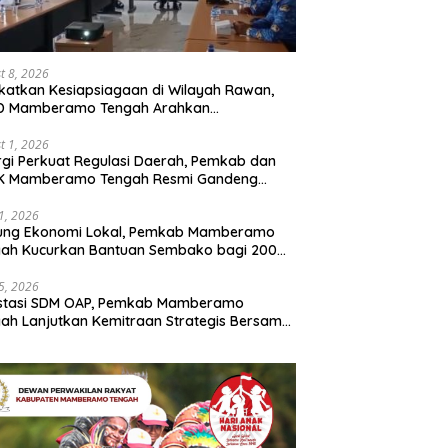
t 8, 2026
katkan Kesiapsiagaan di Wilayah Rawan,
D Mamberamo Tengah Arahkan
entukan Tim Reaksi Cepat Bencana
t 1, 2026
rgi Perkuat Regulasi Daerah, Pemkab dan
K Mamberamo Tengah Resmi Gandeng
enkumham Papua
31, 2026
ung Ekonomi Lokal, Pemkab Mamberamo
gah Kucurkan Bantuan Sembako bagi 200
ku Usaha OAP
25, 2026
estasi SDM OAP, Pemkab Mamberamo
ah Lanjutkan Kemitraan Strategis Bersama
Sains dan Bahasa Papua