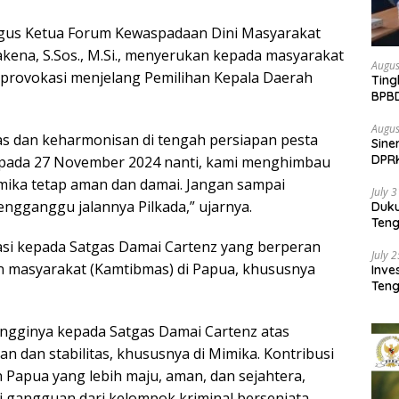
igus Ketua Forum Kewaspadaan Dini Masyarakat
ena, S.Sos., M.Si., menyerukan kepada masyarakat
Augus
provokasi menjelang Pemilihan Kepala Daerah
Ting
BPB
Pemb
Augus
as dan keharmonisan di tengah persiapan pesta
Sine
DPR
pada 27 November 2024 nanti, kami menghimbau
Kem
ika tetap aman dan damai. Jangan sampai
July 
ngganggu jalannya Pilkada,” ujarnya.
Duk
Ten
Pela
asi kepada Satgas Damai Cartenz yang berperan
July 
n masyarakat (Kamtibmas) di Papua, khususnya
Inv
Teng
SMA 
ingginya kepada Satgas Damai Cartenz atas
dan stabilitas, khususnya di Mimika. Kontribusi
apua yang lebih maju, aman, dan sejahtera,
i gangguan dari kelompok kriminal bersenjata