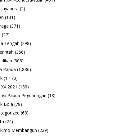
 Jayapura
(2)
en
(131)
raga
(371)
i
(27)
ua Tengah
(298)
rintah
(356)
idikan
(308)
a Papua
(1,886)
ik
(1,173)
 XX 2021
(139)
insi Papua Pegunungan
(18)
k Bola
(78)
tegorized
(68)
ta
(24)
ukimo Membangun
(229)