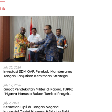
tik
July 25, 2026
Investasi SDM OAP, Pemkab Mamberamo
Tengah Lanjutkan Kemitraan Strategis
Bersama SMA Sains dan Bahasa Papua
July 17, 2026
Gugat Pendekatan Militer di Papua, FUKRI:
“Nyawa Manusia Bukan Tumbal Proyek
Strategis Nasional!”
July 2, 2026
Kematian Sipil di Tangan Negara:
Imparsial Tuntut Komnas HAM dan Polri