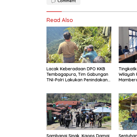
Comment
Read Also
Lacak Keberadaan DPO KKB
Tingkatk
Tembagapura, Tim Gabungan
Wilayah
TNI-Polri Lakukan Penindakan
Mambera
Tegas dan Terukur
Pembent
Cepat B
Sambangi Sinak, Kaops Damai
Sentuhan