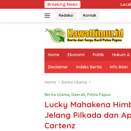
Skip
Breaking News
Lacak Keberadaan DPO KKB Temb
to
content
Redaksi
Kontak
Home
Ekonomi
Politik
Hukum & 
Disclaimer
Indeks Berita
Info Iklan
Home
Berita Utama
Berita Utama
,
Daerah
,
Polda Papua
Lucky Mahakena Him
Jelang Pilkada dan A
Cartenz