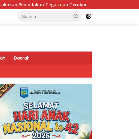
dan Terukur
Tingkatkan Kesiapsiagaan di Wilayah R
tah
Daerah