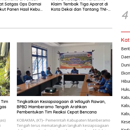
at Satgas Ops Damai
Klaim Tembak Tiga Aparat di
Ikut Panen Hasil Kebun
Kota Dekai dan Tantang TNI-
4
Polri Datangi Markas Kinbule
Kat
Beri
Dae
Duni
Ekon
Hibu
Huku
Kabu
 Tim
Tingkatkan Kesiapsiagaan di Wilayah Rawan,
Kabu
gas
BPBD Mamberamo Tengah Arahkan
Pembentukan Tim Reaksi Cepat Bencana
Kab
gas)
KOBAKMA, (KT)– Pemerintah Kabupaten Mamberamo
Kese
i
Tengah terus mematangkan langkah kesiapsiagaan
Koda