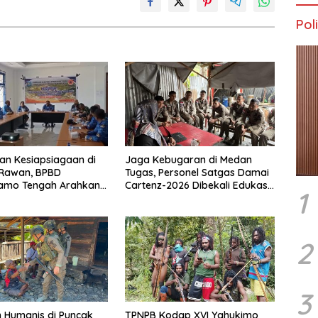
Poli
an Kesiapsiagaan di
Jaga Kebugaran di Medan
 Rawan, BPBD
Tugas, Personel Satgas Damai
mo Tengah Arahkan
Cartenz-2026 Dibekali Edukasi
1
ukan Tim Reaksi
Deteksi Dini Kanker
encana
2
3
 Humanis di Puncak
TPNPB Kodap XVI Yahukimo