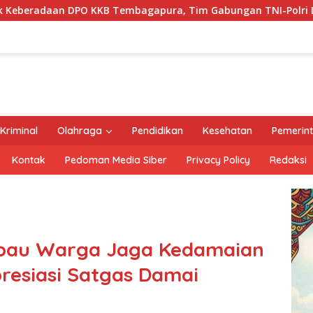
agapura, Tim Gabungan TNI-Polri Lakukan Penindakan Tegas 
Kriminal
Olahraga
Pendidikan
Kesehatan
Pemerin
Kontak
Pedoman Media Siber
Privacy Policy
Redaksi
bau Warga Jaga Kedamaian
presiasi Satgas Damai