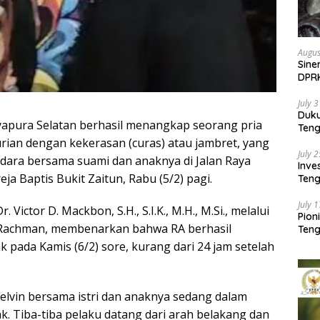
Augus
Sine
DPR
Kem
July 
Duk
yapura Selatan berhasil menangkap seorang pria
Ten
Pela
curian dengan kekerasan (curas) atau jambret, yang
July 
dara bersama suami dan anaknya di Jalan Raya
Inv
ja Baptis Bukit Zaitun, Rabu (5/2) pagi.
Teng
SMA 
July 
Victor D. Mackbon, S.H., S.I.K., M.H., M.Si., melalui
Pion
 Rachman, membenarkan bahwa RA berhasil
Teng
k pada Kamis (6/2) sore, kurang dari 24 jam setelah
elvin bersama istri dan anaknya sedang dalam
k. Tiba-tiba pelaku datang dari arah belakang dan