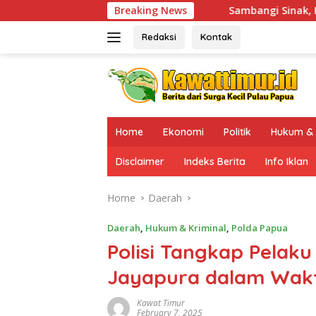
Skip
Sambangi Sinak, Kaops Damai Cartenz-2026 P
Breaking News
to
content
Redaksi
Kontak
Home
Ekonomi
Politik
Hukum & 
Disclaimer
Indeks Berita
Info Iklan
Home
Daerah
Daerah
,
Hukum & Kriminal
,
Polda Papua
Polisi Tangkap Pelaku
Jayapura dalam Wakt
Kawat Timur
February 7, 2025