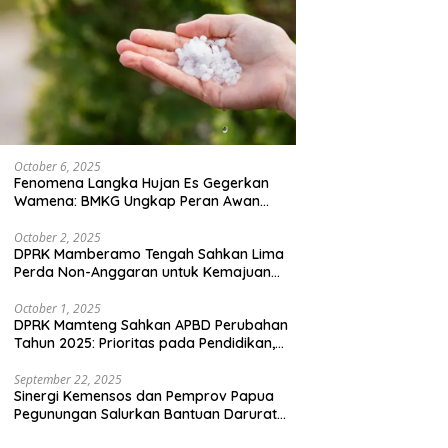
October 6, 2025
Fenomena Langka Hujan Es Gegerkan
Wamena: BMKG Ungkap Peran Awan
Cumulonimbus dan Potensi Cuaca
Ekstrem Peralihan Musim
October 2, 2025
DPRK Mamberamo Tengah Sahkan Lima
Perda Non-Anggaran untuk Kemajuan
Daerah
October 1, 2025
DPRK Mamteng Sahkan APBD Perubahan
Tahun 2025: Prioritas pada Pendidikan,
Kesehatan, dan Infrastruktur
September 22, 2025
Sinergi Kemensos dan Pemprov Papua
Pegunungan Salurkan Bantuan Darurat
untuk 684 Pengungsi Yalimo