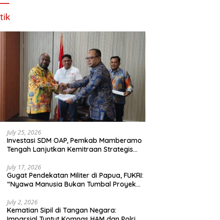
tik
July 25, 2026
Investasi SDM OAP, Pemkab Mamberamo
Tengah Lanjutkan Kemitraan Strategis
Bersama SMA Sains dan Bahasa Papua
July 17, 2026
Gugat Pendekatan Militer di Papua, FUKRI:
“Nyawa Manusia Bukan Tumbal Proyek
Strategis Nasional!”
July 2, 2026
Kematian Sipil di Tangan Negara:
Imparsial Tuntut Komnas HAM dan Polri