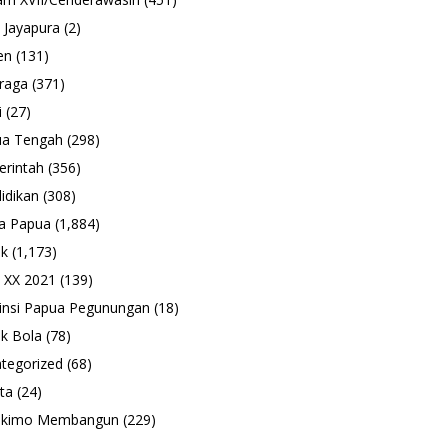
 Jayapura
(2)
en
(131)
raga
(371)
i
(27)
ua Tengah
(298)
rintah
(356)
idikan
(308)
a Papua
(1,884)
ik
(1,173)
 XX 2021
(139)
insi Papua Pegunungan
(18)
k Bola
(78)
tegorized
(68)
ta
(24)
ukimo Membangun
(229)