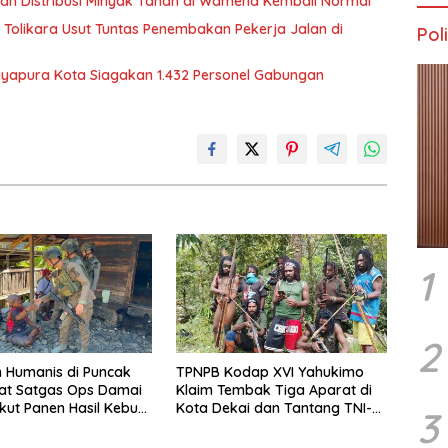
tikan Distribusi Minyak Tanah di Wamena Kembali Normal
Tolikara Usut Tuntas Penembakan Pekerja Jalan di
Poli
Jayapura Kota Siagakan 1.432 Personel Gabungan
1
2
 Humanis di Puncak
TPNPB Kodap XVI Yahukimo
at Satgas Ops Damai
Klaim Tembak Tiga Aparat di
Ikut Panen Hasil Kebun
Kota Dekai dan Tantang TNI-
3
Polri Datangi Markas Kinbule