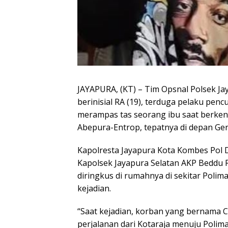
JAYAPURA, (KT) – Tim Opsnal Polsek Ja
berinisial RA (19), terduga pelaku pen
merampas tas seorang ibu saat berken
Abepura-Entrop, tepatnya di depan Gere
Kapolresta Jayapura Kota Kombes Pol Dr. 
Kapolsek Jayapura Selatan AKP Beddu
diringkus di rumahnya di sekitar Polima
kejadian.
“Saat kejadian, korban yang bernama C
perjalanan dari Kotaraja menuju Polima