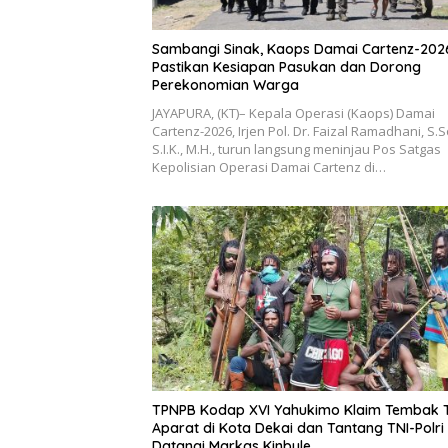
Sambangi Sinak, Kaops Damai Cartenz-202
Pastikan Kesiapan Pasukan dan Dorong
Perekonomian Warga
JAYAPURA, (KT)– Kepala Operasi (Kaops) Damai
Cartenz-2026, Irjen Pol. Dr. Faizal Ramadhani, S.S
S.I.K., M.H., turun langsung meninjau Pos Satgas
Kepolisian Operasi Damai Cartenz di…
TPNPB Kodap XVI Yahukimo Klaim Tembak 
Aparat di Kota Dekai dan Tantang TNI-Polri
Datangi Markas Kinbule