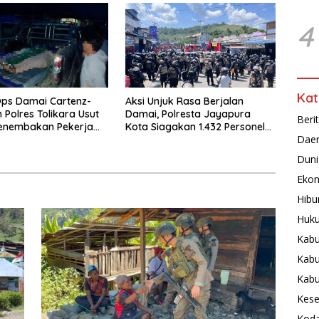
4
Kat
ps Damai Cartenz-
Aksi Unjuk Rasa Berjalan
 Polres Tolikara Usut
Damai, Polresta Jayapura
Beri
Penembakan Pekerja
Kota Siagakan 1.432 Personel
Dae
 Kanggime
Gabungan
Duni
Ekon
Hibu
Huku
Kabu
Kabu
Kab
Kese
Koda