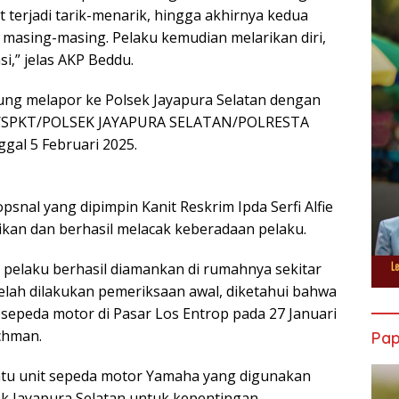
t terjadi tarik-menarik, hingga akhirnya kedua
 masing-masing. Pelaku kemudian melarikan diri,
i,” jelas AKP Beddu.
sung melapor ke Polsek Jayapura Selatan dengan
025/SPKT/POLSEK JAYAPURA SELATAN/POLRESTA
al 5 Februari 2025.
psnal yang dipimpin Kanit Reskrim Ipda Serfi Alfie
dikan dan berhasil melacak keberadaan pelaku.
n, pelaku berhasil diamankan di rumahnya sekitar
elah dilakukan pemeriksaan awal, diketahui bahwa
 sepeda motor di Pasar Los Entrop pada 27 Januari
chman.
Pa
satu unit sepeda motor Yamaha yang digunakan
ek Jayapura Selatan untuk kepentingan