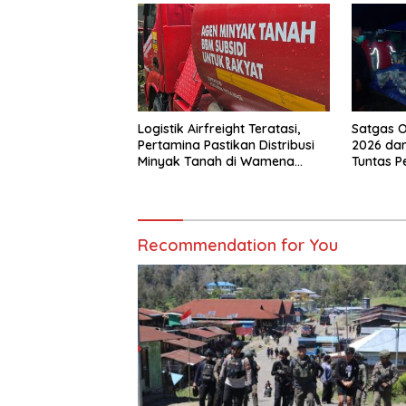
Logistik Airfreight Teratasi,
Satgas O
Pertamina Pastikan Distribusi
2026 dan
Minyak Tanah di Wamena
Tuntas 
Kembali Normal
Jalan di
Recommendation for You