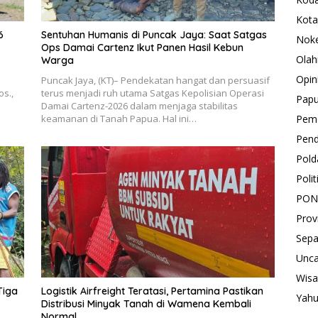
Kota
6
Sentuhan Humanis di Puncak Jaya: Saat Satgas
Nok
Ops Damai Cartenz Ikut Panen Hasil Kebun
Olah
Warga
Opin
Puncak Jaya, (KT)– Pendekatan hangat dan persuasif
os.,
terus menjadi ruh utama Satgas Kepolisian Operasi
Pap
Damai Cartenz-2026 dalam menjaga stabilitas
keamanan di Tanah Papua. Hal ini…
Peme
Pend
Pold
Polit
PON
Prov
Sepa
Unca
Wisa
Tiga
Logistik Airfreight Teratasi, Pertamina Pastikan
Yah
Distribusi Minyak Tanah di Wamena Kembali
Normal