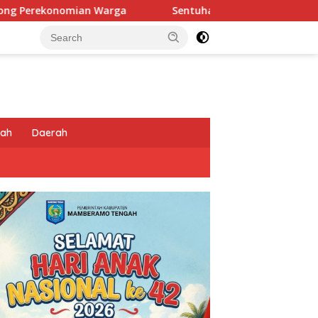
Sentuhan Humanis di Puncak Jaya: Saat Satgas Ops Damai
tah
Daerah