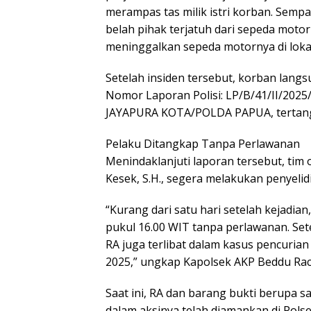
merampas tas milik istri korban. Sempa
belah pihak terjatuh dari sepeda motor
meninggalkan sepeda motornya di lokas
Setelah insiden tersebut, korban lang
Nomor Laporan Polisi: LP/B/41/II/2
JAYAPURA KOTA/POLDA PAPUA, tertangg
Pelaku Ditangkap Tanpa Perlawanan
Menindaklanjuti laporan tersebut, tim o
Kesek, S.H., segera melakukan penyeli
“Kurang dari satu hari setelah kejadia
pukul 16.00 WIT tanpa perlawanan. Set
RA juga terlibat dalam kasus pencurian
2025,” ungkap Kapolsek AKP Beddu Ra
Saat ini, RA dan barang bukti berupa 
dalam aksinya telah diamankan di Pols