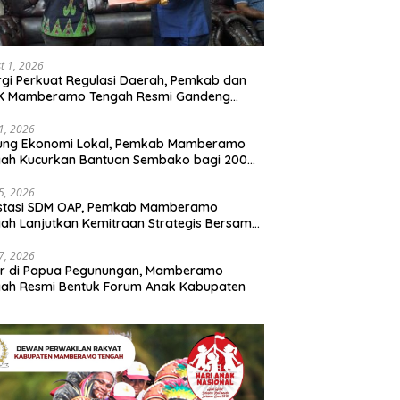
t 1, 2026
rgi Perkuat Regulasi Daerah, Pemkab dan
K Mamberamo Tengah Resmi Gandeng
enkumham Papua
31, 2026
ung Ekonomi Lokal, Pemkab Mamberamo
gah Kucurkan Bantuan Sembako bagi 200
ku Usaha OAP
25, 2026
estasi SDM OAP, Pemkab Mamberamo
ah Lanjutkan Kemitraan Strategis Bersama
Sains dan Bahasa Papua
17, 2026
ir di Papua Pegunungan, Mamberamo
ah Resmi Bentuk Forum Anak Kabupaten