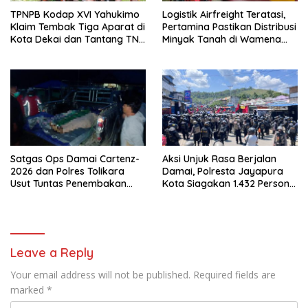
TPNPB Kodap XVI Yahukimo
Logistik Airfreight Teratasi,
Klaim Tembak Tiga Aparat di
Pertamina Pastikan Distribusi
Kota Dekai dan Tantang TNI-
Minyak Tanah di Wamena
Polri Datangi Markas Kinbule
Kembali Normal
Satgas Ops Damai Cartenz-
Aksi Unjuk Rasa Berjalan
2026 dan Polres Tolikara
Damai, Polresta Jayapura
Usut Tuntas Penembakan
Kota Siagakan 1.432 Personel
Pekerja Jalan di Kanggime
Gabungan
Leave a Reply
Your email address will not be published.
Required fields are
marked
*