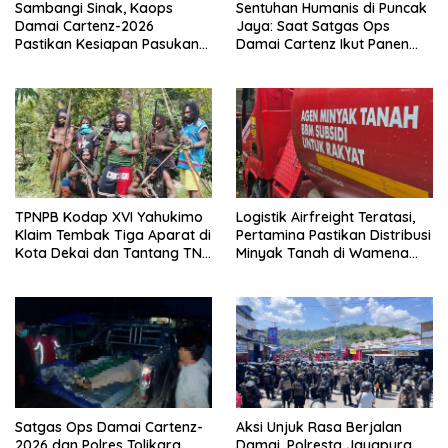
Sambangi Sinak, Kaops
Sentuhan Humanis di Puncak
Damai Cartenz-2026
Jaya: Saat Satgas Ops
Pastikan Kesiapan Pasukan
Damai Cartenz Ikut Panen
dan Dorong Perekonomian
Hasil Kebun Warga
Warga
TPNPB Kodap XVI Yahukimo
Logistik Airfreight Teratasi,
Klaim Tembak Tiga Aparat di
Pertamina Pastikan Distribusi
Kota Dekai dan Tantang TNI-
Minyak Tanah di Wamena
Polri Datangi Markas Kinbule
Kembali Normal
Satgas Ops Damai Cartenz-
Aksi Unjuk Rasa Berjalan
2026 dan Polres Tolikara
Damai, Polresta Jayapura