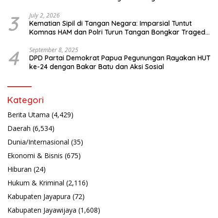
3
July 2, 2026
Kematian Sipil di Tangan Negara: Imparsial Tuntut
Komnas HAM dan Polri Turun Tangan Bongkar Tragedi
Latsarmil
4
September 8, 2025
DPD Partai Demokrat Papua Pegunungan Rayakan HUT
ke-24 dengan Bakar Batu dan Aksi Sosial
Kategori
Berita Utama
(4,429)
Daerah
(6,534)
Dunia/Internasional
(35)
Ekonomi & Bisnis
(675)
Hiburan
(24)
Hukum & Kriminal
(2,116)
Kabupaten Jayapura
(72)
Kabupaten Jayawijaya
(1,608)