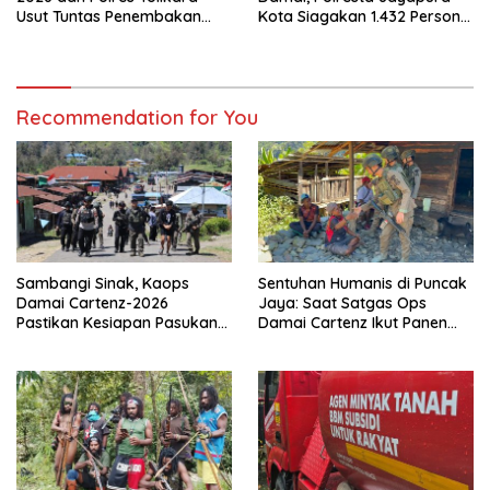
Usut Tuntas Penembakan
Kota Siagakan 1.432 Personel
Pekerja Jalan di Kanggime
Gabungan
Recommendation for You
Sambangi Sinak, Kaops
Sentuhan Humanis di Puncak
Damai Cartenz-2026
Jaya: Saat Satgas Ops
Pastikan Kesiapan Pasukan
Damai Cartenz Ikut Panen
dan Dorong Perekonomian
Hasil Kebun Warga
Warga