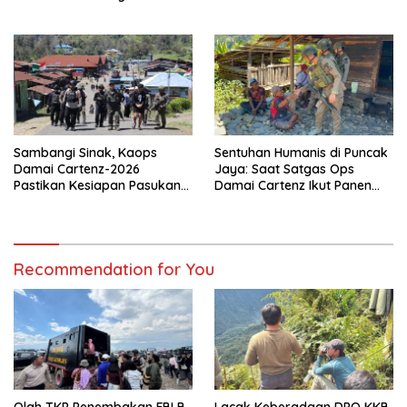
Arahkan Pembentukan Tim
Edukasi Deteksi Dini Kanker
Reaksi Cepat Bencana
Sambangi Sinak, Kaops
Sentuhan Humanis di Puncak
Damai Cartenz-2026
Jaya: Saat Satgas Ops
Pastikan Kesiapan Pasukan
Damai Cartenz Ikut Panen
dan Dorong Perekonomian
Hasil Kebun Warga
Warga
Recommendation for You
Olah TKP Penembakan FBLB
Lacak Keberadaan DPO KKB