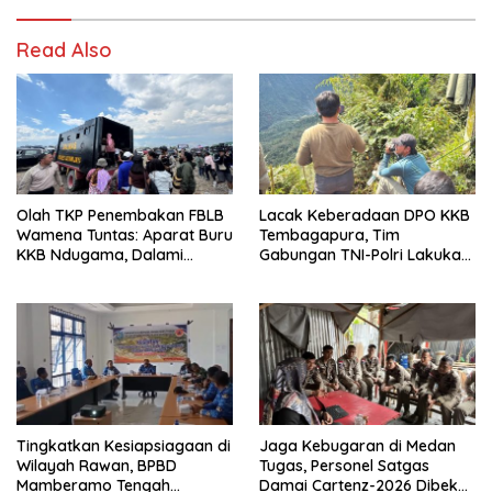
Read Also
Olah TKP Penembakan FBLB
Lacak Keberadaan DPO KKB
Wamena Tuntas: Aparat Buru
Tembagapura, Tim
KKB Ndugama, Dalami
Gabungan TNI-Polri Lakukan
Keterlibatan EG dan PN
Penindakan Tegas dan
Terukur
Tingkatkan Kesiapsiagaan di
Jaga Kebugaran di Medan
Wilayah Rawan, BPBD
Tugas, Personel Satgas
Mamberamo Tengah
Damai Cartenz-2026 Dibekali