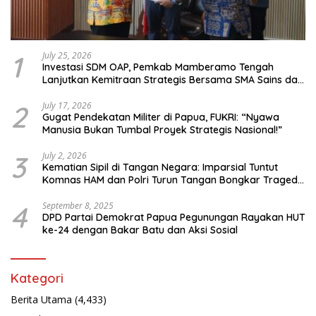
1
July 25, 2026
Investasi SDM OAP, Pemkab Mamberamo Tengah
Lanjutkan Kemitraan Strategis Bersama SMA Sains dan
Bahasa Papua
2
July 17, 2026
Gugat Pendekatan Militer di Papua, FUKRI: “Nyawa
Manusia Bukan Tumbal Proyek Strategis Nasional!”
3
July 2, 2026
Kematian Sipil di Tangan Negara: Imparsial Tuntut
Komnas HAM dan Polri Turun Tangan Bongkar Tragedi
Latsarmil
4
September 8, 2025
DPD Partai Demokrat Papua Pegunungan Rayakan HUT
ke-24 dengan Bakar Batu dan Aksi Sosial
Kategori
Berita Utama
(4,433)