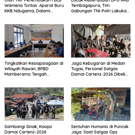
Wamena Tuntas: Aparat Buru
Tembagapura, Tim
KKB Ndugama, Dalami
Gabungan TNI-Polri Lakukan
Keterlibatan EG dan PN
Penindakan Tegas dan
Terukur
Tingkatkan Kesiapsiagaan di
Jaga Kebugaran di Medan
Wilayah Rawan, BPBD
Tugas, Personel Satgas
Mamberamo Tengah
Damai Cartenz-2026 Dibekali
Arahkan Pembentukan Tim
Edukasi Deteksi Dini Kanker
Reaksi Cepat Bencana
Sambangi Sinak, Kaops
Sentuhan Humanis di Puncak
Damai Cartenz-2026
Jaya: Saat Satgas Ops