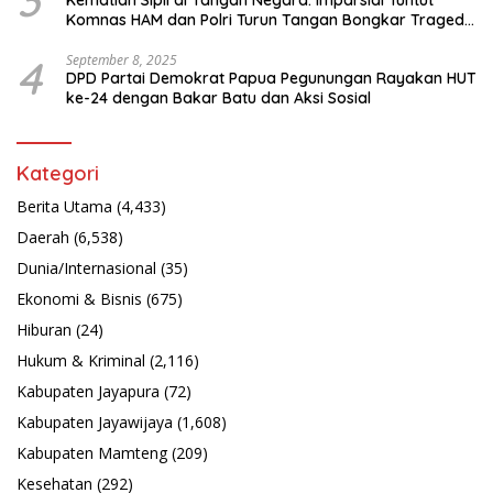
3
Kematian Sipil di Tangan Negara: Imparsial Tuntut
Komnas HAM dan Polri Turun Tangan Bongkar Tragedi
Latsarmil
4
September 8, 2025
DPD Partai Demokrat Papua Pegunungan Rayakan HUT
ke-24 dengan Bakar Batu dan Aksi Sosial
Kategori
Berita Utama
(4,433)
Daerah
(6,538)
Dunia/Internasional
(35)
Ekonomi & Bisnis
(675)
Hiburan
(24)
Hukum & Kriminal
(2,116)
Kabupaten Jayapura
(72)
Kabupaten Jayawijaya
(1,608)
Kabupaten Mamteng
(209)
Kesehatan
(292)