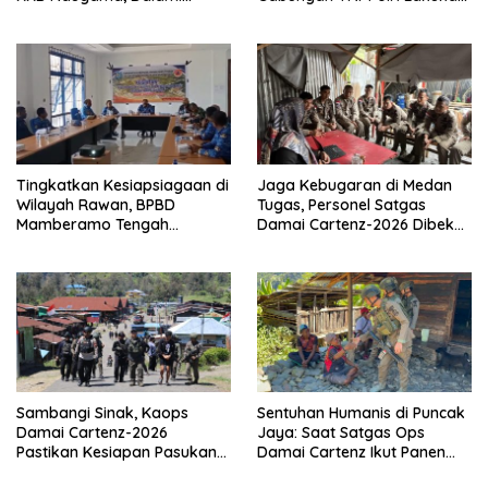
Keterlibatan EG dan PN
Penindakan Tegas dan
Terukur
Tingkatkan Kesiapsiagaan di
Jaga Kebugaran di Medan
Wilayah Rawan, BPBD
Tugas, Personel Satgas
Mamberamo Tengah
Damai Cartenz-2026 Dibekali
Arahkan Pembentukan Tim
Edukasi Deteksi Dini Kanker
Reaksi Cepat Bencana
Sambangi Sinak, Kaops
Sentuhan Humanis di Puncak
Damai Cartenz-2026
Jaya: Saat Satgas Ops
Pastikan Kesiapan Pasukan
Damai Cartenz Ikut Panen
dan Dorong Perekonomian
Hasil Kebun Warga