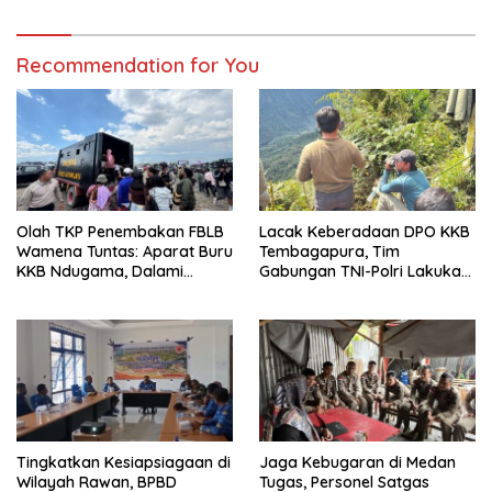
Warga
Recommendation for You
Olah TKP Penembakan FBLB
Lacak Keberadaan DPO KKB
Wamena Tuntas: Aparat Buru
Tembagapura, Tim
KKB Ndugama, Dalami
Gabungan TNI-Polri Lakukan
Keterlibatan EG dan PN
Penindakan Tegas dan
Terukur
Tingkatkan Kesiapsiagaan di
Jaga Kebugaran di Medan
Wilayah Rawan, BPBD
Tugas, Personel Satgas