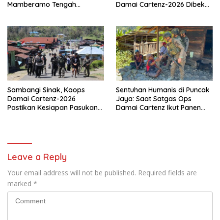
Mamberamo Tengah
Damai Cartenz-2026 Dibekali
Arahkan Pembentukan Tim
Edukasi Deteksi Dini Kanker
Reaksi Cepat Bencana
Sambangi Sinak, Kaops
Sentuhan Humanis di Puncak
Damai Cartenz-2026
Jaya: Saat Satgas Ops
Pastikan Kesiapan Pasukan
Damai Cartenz Ikut Panen
dan Dorong Perekonomian
Hasil Kebun Warga
Warga
Leave a Reply
Your email address will not be published.
Required fields are
marked
*