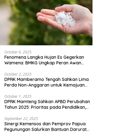
October 6, 2025
Fenomena Langka Hujan Es Gegerkan
Wamena: BMKG Ungkap Peran Awan
Cumulonimbus dan Potensi Cuaca
Ekstrem Peralihan Musim
October 2, 2025
DPRK Mamberamo Tengah Sahkan Lima
Perda Non-Anggaran untuk Kemajuan
Daerah
October 1, 2025
DPRK Mamteng Sahkan APBD Perubahan
Tahun 2025: Prioritas pada Pendidikan,
Kesehatan, dan Infrastruktur
September 22, 2025
Sinergi Kemensos dan Pemprov Papua
Pegunungan Salurkan Bantuan Darurat
untuk 684 Pengungsi Yalimo