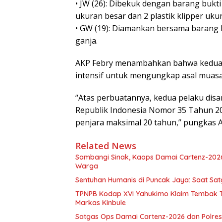
• JW (26): Dibekuk dengan barang bukti t
ukuran besar dan 2 plastik klipper ukur
• GW (19): Diamankan bersama barang b
ganja.
AKP Febry menambahkan bahwa kedua p
intensif untuk mengungkap asal muasa
“Atas perbuatannya, kedua pelaku dis
Republik Indonesia Nomor 35 Tahun 2
penjara maksimal 20 tahun,” pungkas 
Related News
Sambangi Sinak, Kaops Damai Cartenz-202
Warga
Sentuhan Humanis di Puncak Jaya: Saat Sa
TPNPB Kodap XVI Yahukimo Klaim Tembak Ti
Markas Kinbule
Satgas Ops Damai Cartenz-2026 dan Polres 