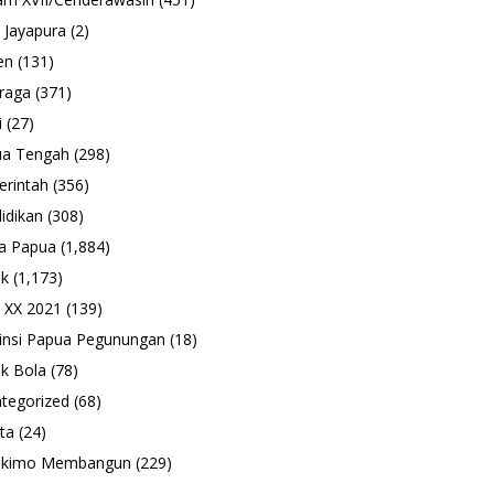
 Jayapura
(2)
en
(131)
raga
(371)
i
(27)
ua Tengah
(298)
rintah
(356)
idikan
(308)
a Papua
(1,884)
ik
(1,173)
 XX 2021
(139)
insi Papua Pegunungan
(18)
k Bola
(78)
tegorized
(68)
ta
(24)
ukimo Membangun
(229)