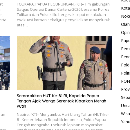
at
TOLIKARA, PAPUA PEGUNUNGAN, (KT)– Tim gabungan
Kota
i
Satgas Operasi Damai Cartenz-2026 bersama Polres
m,
Tolikara dan Polsek Illu bergerak cepat melakukan
Nok
erta
evakuasi korban sekaligus penyelidikan menyeluruh
Olah
atas…
Opin
Pap
Peme
Pend
Pold
Polit
PON
Prov
Semarakkan HUT Ke-81 RI, Kapolda Papua
Sepa
Tengah Ajak Warga Serentak Kibarkan Merah
Unca
Putih
Wisa
nan
Nabire, (KT)– Menyambut Hari Ulang Tahun (HUT) ke-
81 Kemerdekaan Republik Indonesia, Polda Papua
Yah
Tengah mengimbau seluruh lapisan masyarakat
asi
untuk mengibarkan Bendera Merah Putih secara