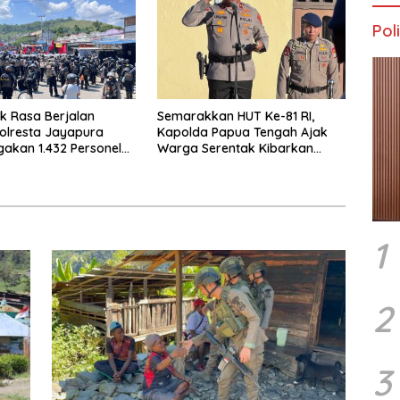
Poli
uk Rasa Berjalan
Semarakkan HUT Ke-81 RI,
olresta Jayapura
Kapolda Papua Tengah Ajak
gakan 1.432 Personel
Warga Serentak Kibarkan
an
Merah Putih
1
2
3