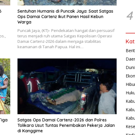
4
6
Sentuhan Humanis di Puncak Jaya: Saat Satgas
Ops Damai Cartenz Ikut Panen Hasil Kebun
Warga
Puncak Jaya, (KT)– Pendekatan hangat dan persuasif
os.,
terus menjadi ruh utama Satgas Kepolisian Operasi
Kat
Damai Cartenz-2026 dalam menjaga stabilitas
keamanan di Tanah Papua. Hal ini…
Beri
Dae
Duni
Ekon
Hibu
Huku
Kabu
Kabu
Kab
Tiga
Satgas Ops Damai Cartenz-2026 dan Polres
Tolikara Usut Tuntas Penembakan Pekerja Jalan
Kese
di Kanggime
Koda