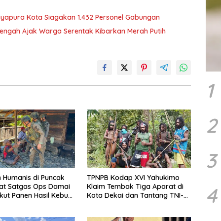
Jayapura Kota Siagakan 1.432 Personel Gabungan
engah Ajak Warga Serentak Kibarkan Merah Putih
1
2
3
 Humanis di Puncak
TPNPB Kodap XVI Yahukimo
at Satgas Ops Damai
Klaim Tembak Tiga Aparat di
4
Ikut Panen Hasil Kebun
Kota Dekai dan Tantang TNI-
Polri Datangi Markas Kinbule