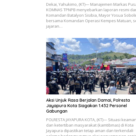
Dekai, Yahukimo, (KT)— Manajemen Markas Pus
KOMNAS TPNPB menyebarkan laporan resmi dar
Komandan Batalyon Sisibia, Mayor Yosua Soboli
bersama Komandan Operasi Kempes Matuan, s
jajaran…
Aksi Unjuk Rasa Berjalan Damai, Polresta
Jayapura Kota Siagakan 1.432 Personel
Gabungan
POLRESTA JAYAPURA KOTA, (KT)— Situasi keama
dan ketertiban masyarakat (kamtibmas) di Kota
Jayapura dipastikan tetap aman dan terkendali
selama berlangsungnya aksi penyampaian aspir