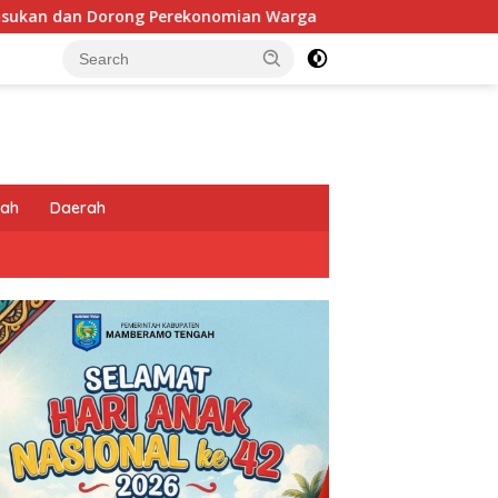
omian Warga
Sentuhan Humanis di Puncak Jaya: Saat Sa
tah
Daerah