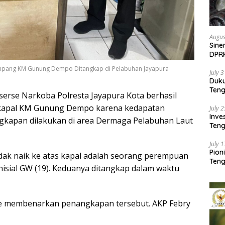
Augus
Sine
DPR
Kem
umpang KM Gunung Dempo Ditangkap di Pelabuhan Jayapura
July 
Duk
Ten
erse Narkoba Polresta Jayapura Kota berhasil
Pela
apal KM Gunung Dempo karena kedapatan
July 
Inv
gkapan dilakukan di area Dermaga Pelabuhan Laut
Teng
SMA 
July 
Pion
dak naik ke atas kapal adalah seorang perempuan
Teng
rinisial GW (19). Keduanya ditangkap dalam waktu
de membenarkan penangkapan tersebut. AKP Febry