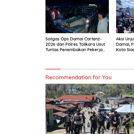
Satgas Ops Damai Cartenz-
Aksi Unj
2026 dan Polres Tolikara Usut
Damai, P
Tuntas Penembakan Pekerja
Kota Sia
Jalan di Kanggime
Gabung
Recommendation for You