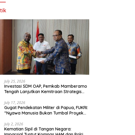
tik
July 25, 2026
Investasi SDM OAP, Pemkab Mamberamo
Tengah Lanjutkan Kemitraan Strategis
Bersama SMA Sains dan Bahasa Papua
July 17, 2026
Gugat Pendekatan Militer di Papua, FUKRI:
“Nyawa Manusia Bukan Tumbal Proyek
Strategis Nasional!”
July 2, 2026
Kematian Sipil di Tangan Negara:
Imparsial Tuntut Komnas HAM dan Polri