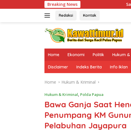
Skip
Breaking News
Sambangi Sinak, Kaops Damai 
to
content
Redaksi
Kontak
Home
Ekonomi
Politik
Hukum & 
Disclaimer
Indeks Berita
Info Iklan
Home
Hukum & Kriminal
Hukum & Kriminal
,
Polda Papua
Bawa Ganja Saat Hend
Penumpang KM Gunun
Pelabuhan Jayapura