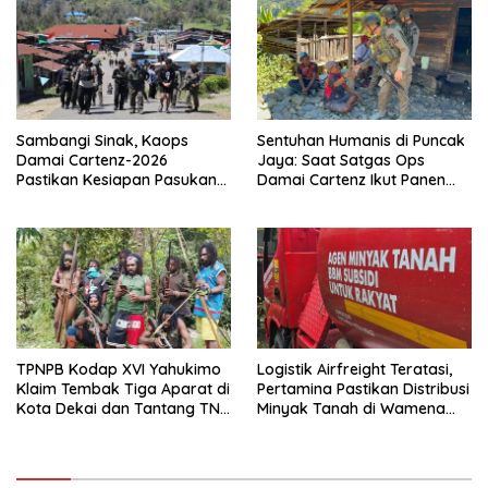
Sambangi Sinak, Kaops
Sentuhan Humanis di Puncak
Damai Cartenz-2026
Jaya: Saat Satgas Ops
Pastikan Kesiapan Pasukan
Damai Cartenz Ikut Panen
dan Dorong Perekonomian
Hasil Kebun Warga
Warga
TPNPB Kodap XVI Yahukimo
Logistik Airfreight Teratasi,
Klaim Tembak Tiga Aparat di
Pertamina Pastikan Distribusi
Kota Dekai dan Tantang TNI-
Minyak Tanah di Wamena
Polri Datangi Markas Kinbule
Kembali Normal