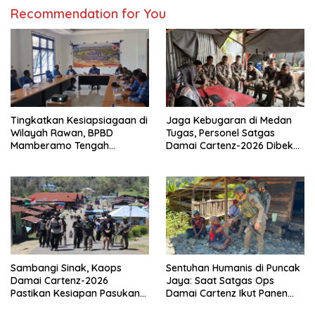
Recommendation for You
Tingkatkan Kesiapsiagaan di
Jaga Kebugaran di Medan
Wilayah Rawan, BPBD
Tugas, Personel Satgas
Mamberamo Tengah
Damai Cartenz-2026 Dibekali
Arahkan Pembentukan Tim
Edukasi Deteksi Dini Kanker
Reaksi Cepat Bencana
Sambangi Sinak, Kaops
Sentuhan Humanis di Puncak
Damai Cartenz-2026
Jaya: Saat Satgas Ops
Pastikan Kesiapan Pasukan
Damai Cartenz Ikut Panen
dan Dorong Perekonomian
Hasil Kebun Warga