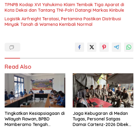
TPNPB Kodap XVI Yahukimo Klaim Tembak Tiga Aparat di
Kota Dekai dan Tantang TNI-Polri Datangi Markas Kinbule
Logistik Airfreight Teratasi, Pertamina Pastikan Distribusi
Minyak Tanah di Wamena Kembali Normal
Read Also
Tingkatkan Kesiapsiagaan di
Jaga Kebugaran di Medan
Wilayah Rawan, BPBD
Tugas, Personel Satgas
Mamberamo Tengah
Damai Cartenz-2026 Dibekali
Arahkan Pembentukan Tim
Edukasi Deteksi Dini Kanker
Reaksi Cepat Bencana