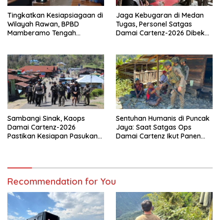
Tingkatkan Kesiapsiagaan di
Jaga Kebugaran di Medan
Wilayah Rawan, BPBD
Tugas, Personel Satgas
Mamberamo Tengah
Damai Cartenz-2026 Dibekali
Arahkan Pembentukan Tim
Edukasi Deteksi Dini Kanker
Reaksi Cepat Bencana
Sambangi Sinak, Kaops
Sentuhan Humanis di Puncak
Damai Cartenz-2026
Jaya: Saat Satgas Ops
Pastikan Kesiapan Pasukan
Damai Cartenz Ikut Panen
dan Dorong Perekonomian
Hasil Kebun Warga
Warga
Recommendation for You