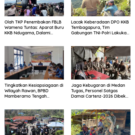
Olah TKP Penembakan FBLB
Lacak Keberadaan DPO KKB
Wamena Tuntas: Aparat Buru
Tembagapura, Tim
KKB Ndugama, Dalami
Gabungan TNI-Polri Lakukan
Keterlibatan EG dan PN
Penindakan Tegas dan
Terukur
Tingkatkan Kesiapsiagaan di
Jaga Kebugaran di Medan
Wilayah Rawan, BPBD
Tugas, Personel Satgas
Mamberamo Tengah
Damai Cartenz-2026 Dibekali
Arahkan Pembentukan Tim
Edukasi Deteksi Dini Kanker
Reaksi Cepat Bencana