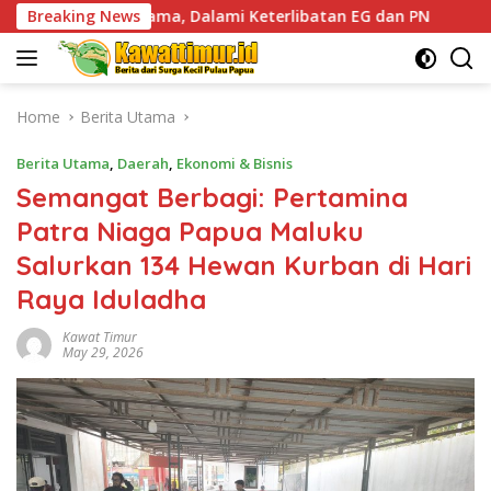
Skip
, Dalami Keterlibatan EG dan PN
Breaking News
Lacak Keberadaan D
to
content
Home
Berita Utama
Berita Utama
,
Daerah
,
Ekonomi & Bisnis
Semangat Berbagi: Pertamina
Patra Niaga Papua Maluku
Salurkan 134 Hewan Kurban di Hari
Raya Iduladha
Kawat Timur
May 29, 2026