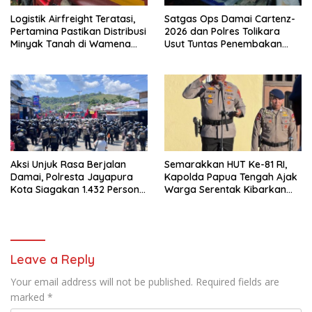
Logistik Airfreight Teratasi,
Satgas Ops Damai Cartenz-
Pertamina Pastikan Distribusi
2026 dan Polres Tolikara
Minyak Tanah di Wamena
Usut Tuntas Penembakan
Kembali Normal
Pekerja Jalan di Kanggime
Aksi Unjuk Rasa Berjalan
Semarakkan HUT Ke-81 RI,
Damai, Polresta Jayapura
Kapolda Papua Tengah Ajak
Kota Siagakan 1.432 Personel
Warga Serentak Kibarkan
Gabungan
Merah Putih
Leave a Reply
Your email address will not be published.
Required fields are
marked
*