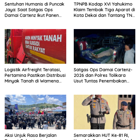
Sentuhan Humanis di Puncak
TPNPB Kodap XVI Yahukimo
Jaya: Saat Satgas Ops
Klaim Tembak Tiga Aparat di
Damai Cartenz Ikut Panen
Kota Dekai dan Tantang TNI-
Hasil Kebun Warga
Polri Datangi Markas Kinbule
Logistik Airfreight Teratasi,
Satgas Ops Damai Cartenz-
Pertamina Pastikan Distribusi
2026 dan Polres Tolikara
Minyak Tanah di Wamena
Usut Tuntas Penembakan
Kembali Normal
Pekerja Jalan di Kanggime
Aksi Unjuk Rasa Berjalan
Semarakkan HUT Ke-81 RI,