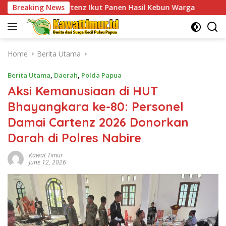
Skip
enz Ikut Panen Hasil Kebun Warga
Breaking News
TPNPB Kodap XVI Yah
to
content
Home
Berita Utama
Berita Utama
,
Daerah
,
Polda Papua
Aksi Kemanusiaan di HUT
Bhayangkara ke-80: Personel
Damai Cartenz 2026 Donorkan
Darah di Polres Nabire
Kawat Timur
June 12, 2026