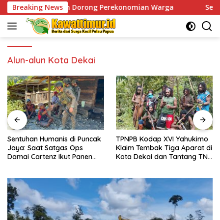
Skip
kan dan Dorong Perekonomian Warga
Breaking News
Sentuhan Humanis 
to
content
Alun-alun Kota Dekai
Sentuhan Humanis di Puncak
TPNPB Kodap XVI Yahukimo
Jaya: Saat Satgas Ops
Klaim Tembak Tiga Aparat di
Damai Cartenz Ikut Panen
Kota Dekai dan Tantang TNI-
Hasil Kebun Warga
Polri Datangi Markas Kinbule