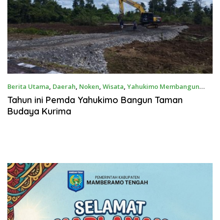
Berita Utama
,
Daerah
,
Noken
,
Wisata
,
Yahukimo Membangun
May 1, 2024
Tahun ini Pemda Yahukimo Bangun Taman
Budaya Kurima