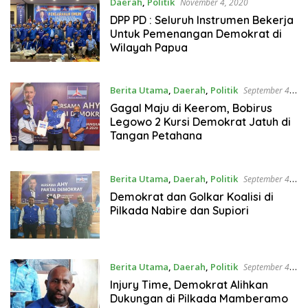
Daerah
,
Politik
November 4, 2020
DPP PD : Seluruh Instrumen Bekerja
Untuk Pemenangan Demokrat di
Wilayah Papua
Berita Utama
,
Daerah
,
Politik
September 4,
2020
Gagal Maju di Keerom, Bobirus
Legowo 2 Kursi Demokrat Jatuh di
Tangan Petahana
Berita Utama
,
Daerah
,
Politik
September 4,
2020
Demokrat dan Golkar Koalisi di
Pilkada Nabire dan Supiori
Berita Utama
,
Daerah
,
Politik
September 4,
2020
Injury Time, Demokrat Alihkan
Dukungan di Pilkada Mamberamo