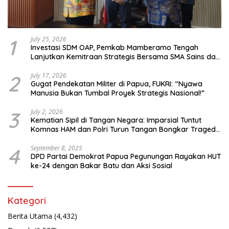
1
July 25, 2026
Investasi SDM OAP, Pemkab Mamberamo Tengah
Lanjutkan Kemitraan Strategis Bersama SMA Sains dan
Bahasa Papua
2
July 17, 2026
Gugat Pendekatan Militer di Papua, FUKRI: “Nyawa
Manusia Bukan Tumbal Proyek Strategis Nasional!”
3
July 2, 2026
Kematian Sipil di Tangan Negara: Imparsial Tuntut
Komnas HAM dan Polri Turun Tangan Bongkar Tragedi
Latsarmil
4
September 8, 2025
DPD Partai Demokrat Papua Pegunungan Rayakan HUT
ke-24 dengan Bakar Batu dan Aksi Sosial
Kategori
Berita Utama
(4,432)