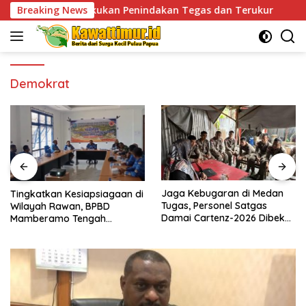
Skip
akukan Penindakan Tegas dan Terukur
Breaking News
Tingkatkan Ke
to
content
Demokrat
Jaga Kebugaran di Medan
Tingkatkan Kesiapsiagaan di
Tugas, Personel Satgas
Wilayah Rawan, BPBD
Damai Cartenz-2026 Dibekali
Mamberamo Tengah
Edukasi Deteksi Dini Kanker
Arahkan Pembentukan Tim
Reaksi Cepat Bencana