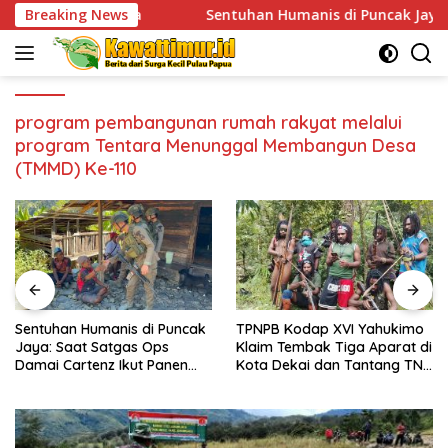
Skip
Warga
Breaking News
Sentuhan Humanis di Puncak Jaya: Saat Satgas 
to
content
program pembangunan rumah rakyat melalui
program Tentara Menunggal Membangun Desa
(TMMD) Ke-110
Sentuhan Humanis di Puncak
TPNPB Kodap XVI Yahukimo
Jaya: Saat Satgas Ops
Klaim Tembak Tiga Aparat di
Damai Cartenz Ikut Panen
Kota Dekai dan Tantang TNI-
Hasil Kebun Warga
Polri Datangi Markas Kinbule