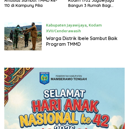
Antusias Sambut TMMD Ke-
Kodim 1702 Jayawijaya
110 di Kampuny Pilia
Bangun 3 Rumah Bagi
Warga Ibele
Kabupaten Jayawijaya
,
Kodam
XVII/Cenderawasih
February 23, 2021
Warga Distrik Ibele Sambut Baik
Program TMMD