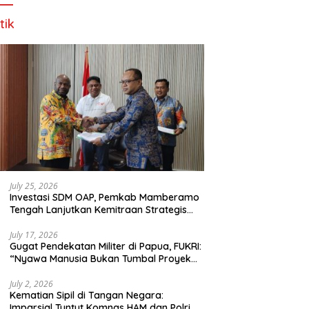
tik
July 25, 2026
Investasi SDM OAP, Pemkab Mamberamo
Tengah Lanjutkan Kemitraan Strategis
Bersama SMA Sains dan Bahasa Papua
July 17, 2026
Gugat Pendekatan Militer di Papua, FUKRI:
“Nyawa Manusia Bukan Tumbal Proyek
Strategis Nasional!”
July 2, 2026
Kematian Sipil di Tangan Negara:
Imparsial Tuntut Komnas HAM dan Polri