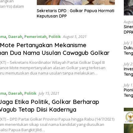
nangkan
ari-Yo) dalam
Sekretaris DPD : Golkar Papua Hormati
Keputusan DPP
Augus
Sine
DPR
ama
,
Daerah
,
Pemerintah
,
Politik
August 5, 2021
Kem
July 
 Mote Pertanyakan Mekanisme
Duk
ihan Dua Nama Usulan Cawagub Golkar
Ten
Pela
KT) – Sekretaris Koordinator Wilayah Partai Golkar Dapil III
July 
ance Mote mempertanyakan alasan Golkar yang terkesan
Inv
uru memutuskan dua nama usulan tanpa melakukan…
Teng
SMA 
July 
Pion
ama
,
Daerah
,
Politik
July 15, 2021
Teng
Jaga Etika Politik, Golkar Berharap
Wagub Tetap Diisi Kadernya
KT) – DPD Partai Golkar Provinsi Papua hingga Rabu (14/7/2021)
um menentukan sikap soal nama kandidat yang diusulkan
lisi Papua Bangkit Jilid…