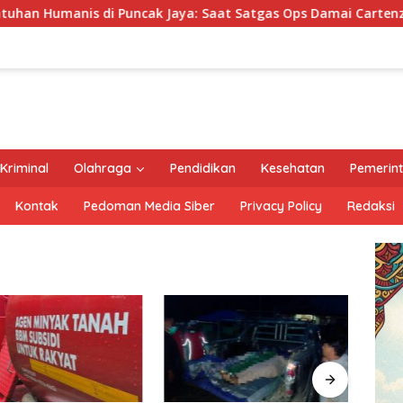
ak Jaya: Saat Satgas Ops Damai Cartenz Ikut Panen Hasil Keb
Kriminal
Olahraga
Pendidikan
Kesehatan
Pemerin
Kontak
Pedoman Media Siber
Privacy Policy
Redaksi