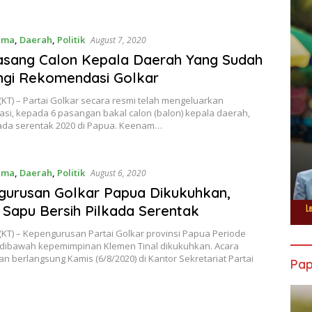
ama
,
Daerah
,
Politik
August 7, 2020
Pasang Calon Kepala Daerah Yang Sudah
ngi Rekomendasi Golkar
KT) – Partai Golkar secara resmi telah mengeluarkan
si, kepada 6 pasangan bakal calon (balon) kepala daerah,
kada serentak 2020 di Papua. Keenam…
ama
,
Daerah
,
Politik
August 6, 2020
urusan Golkar Papua Dikukuhkan,
 Sapu Bersih Pilkada Serentak
KT) – Kepengurusan Partai Golkar provinsi Papua Periode
 dibawah kepemimpinan Klemen Tinal dikukuhkan. Acara
 berlangsung Kamis (6/8/2020) di Kantor Sekretariat Partai
Pa