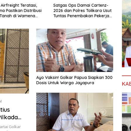
Airfreight Teratasi,
Satgas Ops Damai Cartenz-
Aksi 
a Pastikan Distribusi
2026 dan Polres Tolikara Usut
Damai
Tanah di Wamena
Tuntas Penembakan Pekerja
Kota 
 Normal
Jalan di Kanggime
Gabu
Ayo Vaksin! Golkar Papua Siapkan 300
Dosis Untuk Warga Jayapura
KA
4
tius
ilkada
artai Golkar