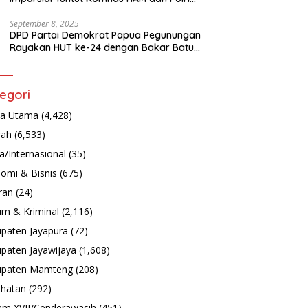
Turun Tangan Bongkar Tragedi Latsarmil
September 8, 2025
DPD Partai Demokrat Papua Pegunungan
Rayakan HUT ke-24 dengan Bakar Batu
dan Aksi Sosial
egori
ta Utama
(4,428)
rah
(6,533)
a/Internasional
(35)
omi & Bisnis
(675)
ran
(24)
m & Kriminal
(2,116)
paten Jayapura
(72)
paten Jayawijaya
(1,608)
upaten Mamteng
(208)
hatan
(292)
m XVII/Cenderawasih
(451)