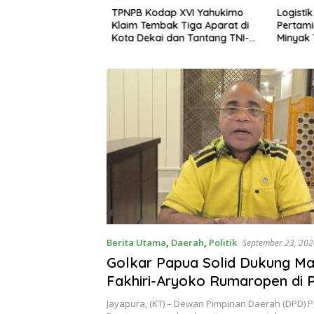
manis di Puncak
TPNPB Kodap XVI Yahukimo
Logistik 
Satgas Ops Damai
Klaim Tembak Tiga Aparat di
Pertamin
 Panen Hasil Kebun
Kota Dekai dan Tantang TNI-
Minyak 
Polri Datangi Markas Kinbule
Kembali
Berita Utama
,
Daerah
,
Politik
September 23, 202
Golkar Papua Solid Dukung Ma
Fakhiri-Aryoko Rumaropen di P
Papua 2024
Jayapura, (KT) – Dewan Pimpinan Daerah (DPD) P