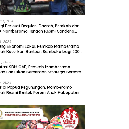
t 1, 2026
rgi Perkuat Regulasi Daerah, Pemkab dan
K Mamberamo Tengah Resmi Gandeng
enkumham Papua
31, 2026
ung Ekonomi Lokal, Pemkab Mamberamo
gah Kucurkan Bantuan Sembako bagi 200
ku Usaha OAP
25, 2026
estasi SDM OAP, Pemkab Mamberamo
ah Lanjutkan Kemitraan Strategis Bersama
Sains dan Bahasa Papua
17, 2026
ir di Papua Pegunungan, Mamberamo
ah Resmi Bentuk Forum Anak Kabupaten