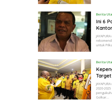
Berita Ut
Ini 6 
Kanto
JAYAPURA (
rekomenda
untuk Pil
Berita Ut
Kepeng
Target
JAYAPURA (
2020-2025
pengukuhan
Golkar…