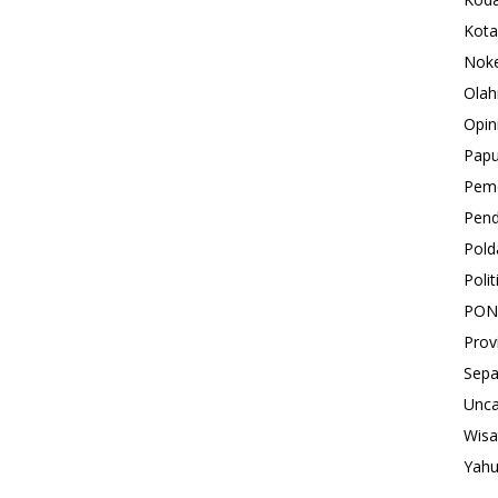
Kota
Nok
Olah
Opin
Pap
Peme
Pend
Pold
Polit
PON
Prov
Sepa
Unca
Wisa
Yah