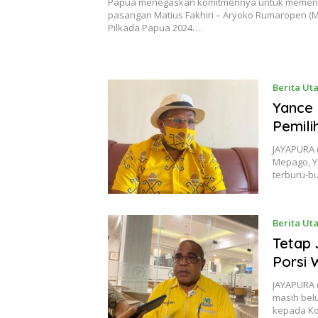
Papua menegaskan komitmennya untuk meme
pasangan Matius Fakhiri – Aryoko Rumaropen (M
Pilkada Papua 2024….
Berita Ut
Yance
Pemil
JAYAPURA (
Mepago, Y
terburu-b
Berita Ut
Tetap 
Porsi 
JAYAPURA (
masih bel
kepada Koa