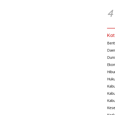
4
Kat
Beri
Dae
Duni
Ekon
Hibu
Huku
Kabu
Kabu
Kab
Kese
Koda