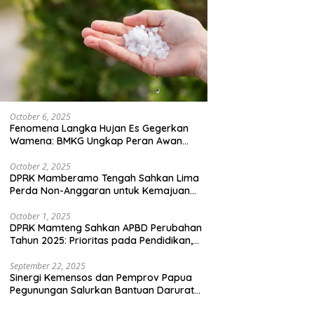
October 6, 2025
Fenomena Langka Hujan Es Gegerkan
Wamena: BMKG Ungkap Peran Awan
Cumulonimbus dan Potensi Cuaca
Ekstrem Peralihan Musim
October 2, 2025
DPRK Mamberamo Tengah Sahkan Lima
Perda Non-Anggaran untuk Kemajuan
Daerah
October 1, 2025
DPRK Mamteng Sahkan APBD Perubahan
Tahun 2025: Prioritas pada Pendidikan,
Kesehatan, dan Infrastruktur
September 22, 2025
Sinergi Kemensos dan Pemprov Papua
Pegunungan Salurkan Bantuan Darurat
untuk 684 Pengungsi Yalimo