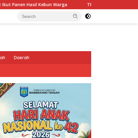
un Warga
TPNPB Kodap XVI Yahukimo Klaim Tembak Tiga
tah
Daerah