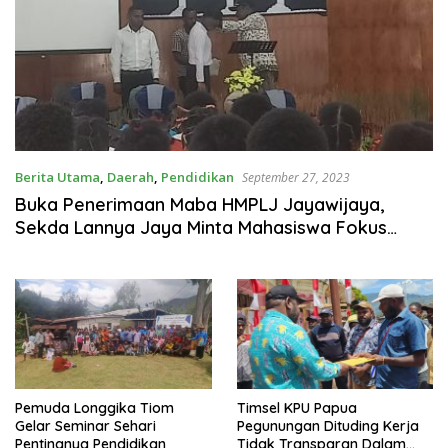
Berita Utama
,
Daerah
,
Pendidikan
September 27, 2023
Buka Penerimaan Maba HMPLJ Jayawijaya,
Sekda Lannya Jaya Minta Mahasiswa Fokus
Pada Tujuan
Pemuda Longgika Tiom
Timsel KPU Papua
Gelar Seminar Sehari
Pegunungan Dituding Kerja
Pentingnya Pendidikan
Tidak Transparan Dalam