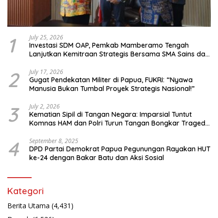
1
July 25, 2026
Investasi SDM OAP, Pemkab Mamberamo Tengah
Lanjutkan Kemitraan Strategis Bersama SMA Sains dan
Bahasa Papua
2
July 17, 2026
Gugat Pendekatan Militer di Papua, FUKRI: “Nyawa
Manusia Bukan Tumbal Proyek Strategis Nasional!”
3
July 2, 2026
Kematian Sipil di Tangan Negara: Imparsial Tuntut
Komnas HAM dan Polri Turun Tangan Bongkar Tragedi
Latsarmil
4
September 8, 2025
DPD Partai Demokrat Papua Pegunungan Rayakan HUT
ke-24 dengan Bakar Batu dan Aksi Sosial
Kategori
Berita Utama
(4,431)