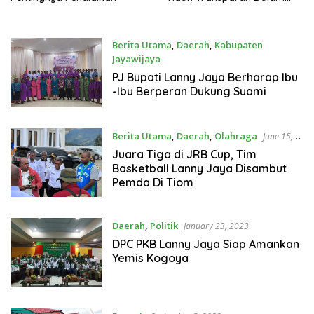
Proses Seleksi Anggota KPU
Lanny Jaya
Berita Utama
,
Daerah
,
Kabupaten
Jayawijaya
August 4, 2023
PJ Bupati Lanny Jaya Berharap Ibu
-Ibu Berperan Dukung Suami
Berita Utama
,
Daerah
,
Olahraga
June 15,
2023
Juara Tiga di JRB Cup, Tim
Basketball Lanny Jaya Disambut
Pemda Di Tiom
Daerah
,
Politik
January 23, 2023
DPC PKB Lanny Jaya Siap Amankan
Yemis Kogoya