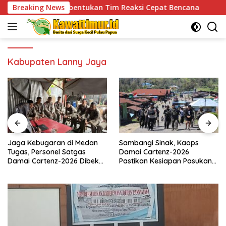
Skip
embentukan Tim Reaksi Cepat Bencana
Breaking News
Jaga Kebugaran
to
content
Kabupaten Lanny Jaya
Jaga Kebugaran di Medan
Sambangi Sinak, Kaops
Tugas, Personel Satgas
Damai Cartenz-2026
Damai Cartenz-2026 Dibekali
Pastikan Kesiapan Pasukan
Edukasi Deteksi Dini Kanker
dan Dorong Perekonomian
Warga